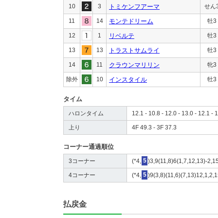
10
3
トミケンフアーマ
せん
11
14
モンテドリーム
牡3
12
1
リベルテ
牡3
13
13
トラストサムライ
牡3
14
11
クラウンマリリン
牝3
除外
10
インスタイル
牡3
タイム
ハロンタイム
12.1 - 10.8 - 12.0 - 13.0 - 12.1 - 
上り
4F 49.3 - 3F 37.3
コーナー通過順位
3コーナー
(*4,
5
)3,9(11,8)6(1,7,12,13)-2,1
4コーナー
(*4,
5
)9(3,8)(11,6)(7,13)12,1,2,
払戻金