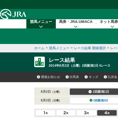
本文へ移動する
競馬メニュー
馬券・JRA-UMACA
ネット馬券
ホーム
>
競馬メニュー
>
レース結果 開催選択
>
レー
レース結果
2014年8月2日（土曜）2回新潟1日 4レース
開催お知らせ
出馬表
オッズ
払戻金
8月2日
2回新潟1日
（土曜）
8月3日
2回新潟2日
（日曜）