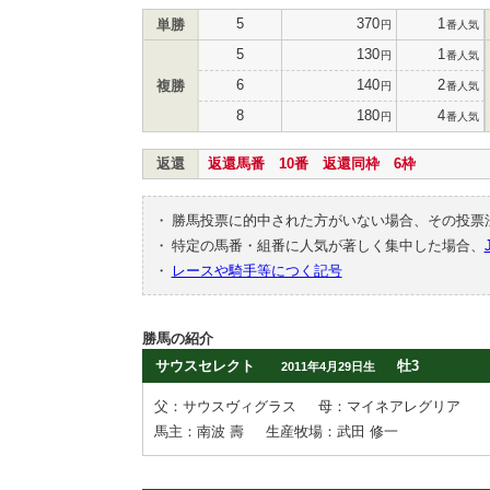
5
370
1
単勝
円
番人気
5
130
1
円
番人気
6
140
2
複勝
円
番人気
8
180
4
円
番人気
返還
返還馬番 10番 返還同枠 6枠
・
勝馬投票に的中された方がいない場合、その投票
・
特定の馬番・組番に人気が著しく集中した場合、
・
レースや騎手等につく記号
勝馬の紹介
サウスセレクト
牡3
2011年4月29日生
父：サウスヴィグラス
母：マイネアレグリア
馬主：南波 壽
生産牧場：武田 修一