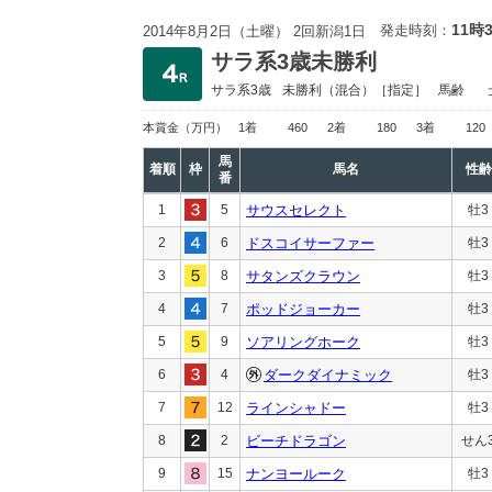
11時
発走時刻：
2014年8月2日（土曜） 2回新潟1日
サラ系3歳未勝利
サラ系3歳
未勝利
（混合）［指定］
馬齢
本賞金
（万円）
1着
460
2着
180
3着
120
馬
着順
枠
馬名
性齢
番
1
5
サウスセレクト
牡3
2
6
ドスコイサーファー
牡3
3
8
サタンズクラウン
牡3
4
7
ポッドジョーカー
牡3
5
9
ソアリングホーク
牡3
6
4
ダークダイナミック
牡3
7
12
ラインシャドー
牡3
8
2
ビーチドラゴン
せん
9
15
ナンヨールーク
牡3