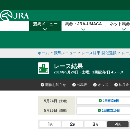
本文へ移動する
競馬メニュー
馬券・JRA-UMACA
ネット馬券
ホーム
>
競馬メニュー
>
レース結果 開催選択
>
レー
レース結果
2014年5月24日（土曜）1回新潟7日 4レース
開催お知らせ
出馬表
オッズ
払戻金
5月24日
2回東京9日
（土曜）
5月25日
2回東京10日
（日曜）