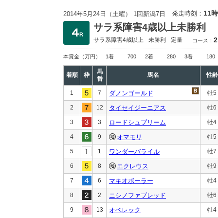
11時
発走時刻：
2014年5月24日（土曜） 1回新潟7日
サラ系障害4歳以上未勝利
2
サラ系障害4歳以上
未勝利
定量
コース：
本賞金
（万円）
1着
700
2着
280
3着
180
馬
着順
枠
馬名
性齢
番
1
7
ダノンゴールド
牡5
2
12
タイセイジーニアス
牡6
3
3
ロードシュプリーム
牡4
4
9
オマモリ
牡5
5
1
ワンダーバライル
牡7
6
8
エクレウス
牡9
7
6
マキオボーラー
牡4
8
2
ニシノファブレッド
牡6
9
13
オベレック
牡4