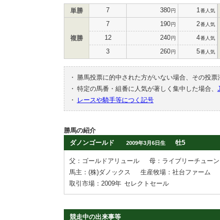
7
380
1
単勝
円
番人気
7
190
2
円
番人気
12
240
4
複勝
円
番人気
3
260
5
円
番人気
・
勝馬投票に的中された方がいない場合、その投票
・
特定の馬番・組番に人気が著しく集中した場合、
・
レースや騎手等につく記号
勝馬の紹介
ダノンゴールド
牡5
2009年3月6日生
父：ゴールドアリュール
母：ライブリーチューン
馬主：(株)ダノックス
生産牧場：社台ファーム
取引市場：2009年
セレクトセール
競走中の出来事等