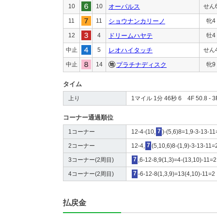
10
10
オーパルス
せん
11
11
ショウナンカリーノ
牝4
12
4
ドリームハヤテ
牡4
中止
5
レオハイタッチ
せん
中止
14
プラチナディスク
牝9
タイム
上り
1マイル 1分 46秒 6 4F 50.8 - 3F
コーナー通過順位
1コーナー
12-4-(10,
7
)-(5,6)8=1,9-3-13-1
2コーナー
12-4,
7
(5,10,6)8-(1,9)-3-13-11=
3コーナー(2周目)
7
,6-12-8,9(1,3)=4-(13,10)-11=2
4コーナー(2周目)
7
-6-12-8(1,3,9)=13(4,10)-11=2
払戻金