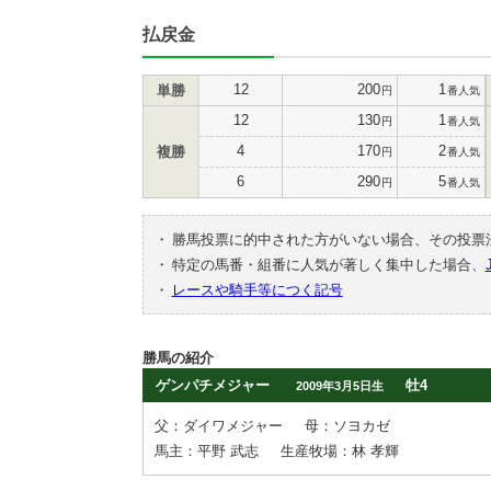
払戻金
12
200
1
単勝
円
番人気
12
130
1
円
番人気
4
170
2
複勝
円
番人気
6
290
5
円
番人気
・
勝馬投票に的中された方がいない場合、その投票
・
特定の馬番・組番に人気が著しく集中した場合、
・
レースや騎手等につく記号
勝馬の紹介
ゲンパチメジャー
牡4
2009年3月5日生
父：ダイワメジャー
母：ソヨカゼ
馬主：平野 武志
生産牧場：林 孝輝