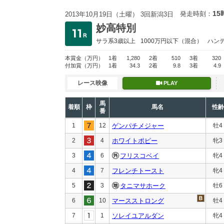
15
発走時刻：
2013年10月19日（土曜） 3回新潟3日
妙高特別
サラ系3歳以上
1000万円以下
（混合）
ハン
本賞金
（万円）
1着
1,280
2着
510
3着
320
付加賞
（万円）
1着
34.3
2着
9.8
3着
4.9
レース映像
PLAY
馬
着順
枠
馬名
性齢
番
1
12
ゲンパチメジャー
牡4
2
4
ホワイトポピー
牝3
3
6
フリスコベイ
牝4
4
7
フレンチトースト
牝4
5
3
タニマサホーク
牡6
6
10
マースストロング
牡4
7
1
ソレイユアルダン
牝4