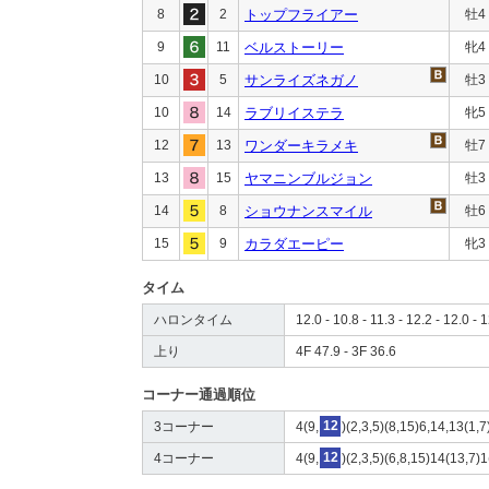
8
2
トップフライアー
牡4
9
11
ベルストーリー
牝4
10
5
サンライズネガノ
牡3
10
14
ラブリイステラ
牝5
12
13
ワンダーキラメキ
牡7
13
15
ヤマニンブルジョン
牡3
14
8
ショウナンスマイル
牡6
15
9
カラダエーピー
牝3
タイム
ハロンタイム
12.0 - 10.8 - 11.3 - 12.2 - 12.0 - 
上り
4F 47.9 - 3F 36.6
コーナー通過順位
3コーナー
4(9,
12
)(2,3,5)(8,15)6,14,13(1,7
4コーナー
4(9,
12
)(2,3,5)(6,8,15)14(13,7)1