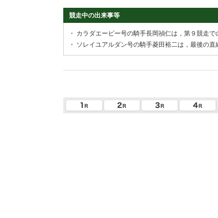
競走中の出来事等
・
カラダエーピー号の騎手長岡禎仁は，第９競走で
・
ソレイユアルダン号の騎手菱田裕二は，最後の直