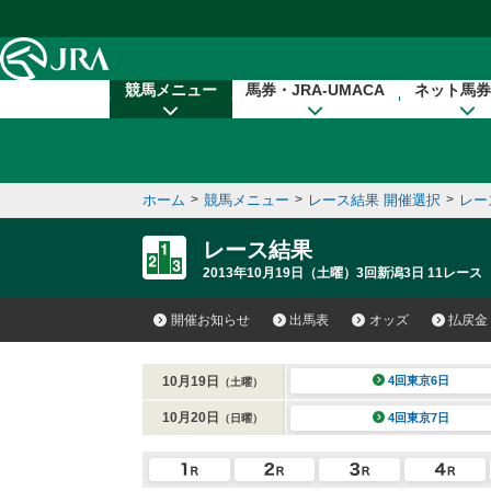
本文へ移動する
競馬メニュー
馬券・JRA-UMACA
ネット馬券
ホーム
>
競馬メニュー
>
レース結果 開催選択
>
レー
レース結果
2013年10月19日（土曜）3回新潟3日 11レース
開催お知らせ
出馬表
オッズ
払戻金
10月19日
4回東京6日
（土曜）
10月20日
4回東京7日
（日曜）