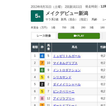
12
発走時刻：
2013年8月31日（土曜） 2回新潟11日
メイクデビュー新潟
サラ系2歳
新馬
（混合）［指定］
馬齢
コ
本賞金
（万円）
1着
700
2着
280
3着
180
レース映像
PLAY
馬
着順
枠
馬名
性齢
番
1
5
ミュゼリトルガール
牝2
2
10
マイネルグリプス
牡2
3
9
イントロダクション
牝2
4
6
シリカサンド
牝2
5
2
ダイメイリシャール
牡2
6
7
ピンクベリーニ
牝2
7
12
アイヅラブリー
牝2
8
11
ボールドブルーム
牡2