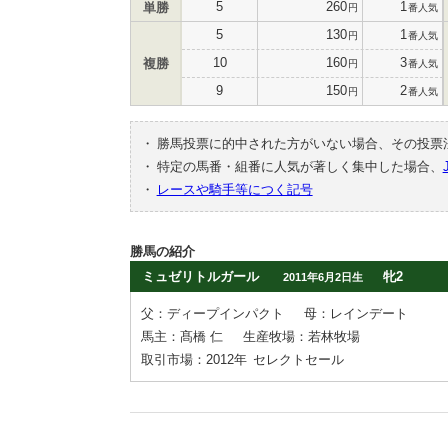
5
260
1
単勝
円
番人気
5
130
1
円
番人気
10
160
3
複勝
円
番人気
9
150
2
円
番人気
・
勝馬投票に的中された方がいない場合、その投票
・
特定の馬番・組番に人気が著しく集中した場合、
・
レースや騎手等につく記号
勝馬の紹介
ミュゼリトルガール
牝2
2011年6月2日生
父：ディープインパクト
母：レインデート
馬主：髙橋 仁
生産牧場：若林牧場
取引市場：2012年
セレクトセール