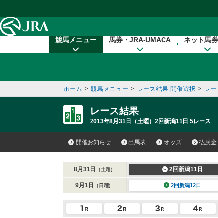
本文へ移動する
競馬メニュー
馬券・JRA-UMACA
ネット馬券
ホーム
>
競馬メニュー
>
レース結果 開催選択
>
レー
レース結果
2013年8月31日（土曜）2回新潟11日 5レース
開催お知らせ
出馬表
オッズ
払戻金
8月31日
2回新潟11日
（土曜）
9月1日
2回新潟12日
（日曜）