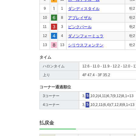
9
1
ダンディスタイル
牡2
10
8
アプレイザル
牡2
11
3
ピンクパール
牝2
12
4
ダノンフォーミュラ
牡2
13
13
シリウスフォンテン
牡2
タイム
ハロンタイム
12.6 - 11.0 - 11.9 - 12.2 - 12.0 - 1
上り
4F 47.4 - 3F 35.2
コーナー通過順位
3コーナー
3,
5
,10,2(4,11)6,7(9,12)8,1=13
4コーナー
3,
5
,10,2,11(6,4)(7,12,8)9,1=13
払戻金