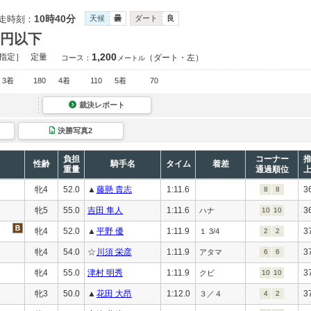
10時40分
走時刻：
天候
曇
ダート
良
万円以下
1,200
指定］
定量
（ダート・左）
コース：
メートル
3着
180
4着
110
5着
70
裁決レポート
決勝写真2
負担
コーナー
性齢
騎手名
タイム
着差
重量
通過順位
牝4
52.0
▲
藤懸 貴志
1:11.6
3
8
8
牝5
55.0
吉田 隼人
1:11.6
3
ハナ
10
10
牝4
52.0
▲
平野 優
1:11.9
3
１ 3/4
2
2
牝4
54.0
☆
川須 栄彦
1:11.9
3
アタマ
6
6
牝4
55.0
津村 明秀
1:11.9
3
クビ
10
10
牝3
50.0
▲
花田 大昂
1:12.0
3
３／４
4
2