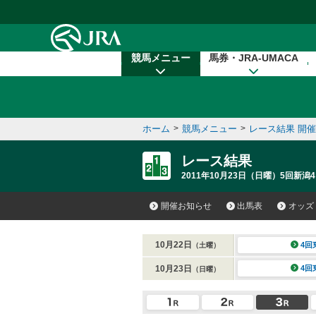
本文へ移動する
競馬メニュー
馬券・JRA-UMACA
ホーム
>
競馬メニュー
>
レース結果 開
レース結果
2011年10月23日（日曜）5回新潟4
開催お知らせ
出馬表
オッズ
10月22日
4回
（土曜）
10月23日
4回
（日曜）