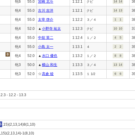
牝6
55.0
宮崎 北斗
1:12.1
3
クビ
14
14
牝4
55.0
古川 吉洋
1:12.1
3
クビ
14
13
牝4
55.0
太宰 啓介
1:12.2
3
３／４
1
1
牝4
52.0
▲
小野寺 祐太
1:12.3
3
クビ
10
10
牝4
55.0
中舘 英二
1:12.4
3
１／２
4
5
牝4
55.0
小島 太一
1:13.1
3
４
2
2
牝4
52.0
▲
水口 優也
1:13.2
3
１／２
8
8
牝3
50.0
▲
横山 和生
1:13.3
3
３／４
13
14
牝3
52.0
☆
高倉 稜
1:13.5
3
１ 1/2
6
6
12.3 - 12.2 - 13.3
5
,15)(2,13,14)8(1,10)
,15)(2,13,14)-1(8,10)