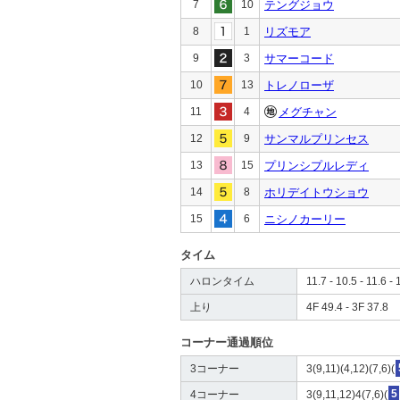
7
10
テングジョウ
8
1
リズモア
9
3
サマーコード
10
13
トレノローザ
11
4
メグチャン
12
9
サンマルプリンセス
13
15
プリンシプルレディ
14
8
ホリデイトウショウ
15
6
ニシノカーリー
タイム
ハロンタイム
11.7 - 10.5 - 11.6 - 
上り
4F 49.4 - 3F 37.8
コーナー通過順位
3コーナー
3(9,11)(4,12)(7,6)(
4コーナー
3(9,11,12)4(7,6)(
5