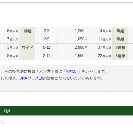
6
2-3
1,260
4
枠連
馬連
番人気
円
番人気
7
2-5
1,050
11
馬単
番人気
円
番人気
3
5-11
2,990
37
ワイド
3連複
番人気
円
番人気
8
2-11
1,550
22
3連単
番人気
円
番人気
合、その投票法に投票された方全員に「
特払い
」をいたします。
中した場合、
JRAプラス10
の対象にならないことがあります。
牝4
ロン
行