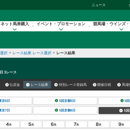
ニュース
ネット馬券購入
イベント・プロモーション
競馬場・ウインズ・
催選択
>
レース結果 レース選択
>
レース結果
日 3レース
払戻金
レース結果
特別レース登録馬
開催日程
馬場
東京6日
5回京都5日
5回
東京7日
5回京都6日
5回