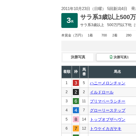
発
2011年10月23日（日曜） 5回新潟4日
サラ系3歳以上500
サラ系3歳以上
500万円以下
牝［
本賞金
（万円）
1着
700
2着
280
決勝写真
決勝写真1
馬
着順
枠
馬名
番
1
5
ハニーメロンチャン
2
2
イルドロール
3
11
プリマベーラシチー
4
7
グローリーステップ
5
14
トップオブザヘヴン
6
12
トウケイカガヤキ