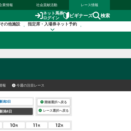
企業情報
社会貢献活動
レース情報
ネット馬券
検索
ビギナーズ
ログイン
その他施設
指定席・入場券ネット予約
情報
今週の注目レース
新潟3日
開催選択へ戻る
レース選択へ戻る
新潟4日