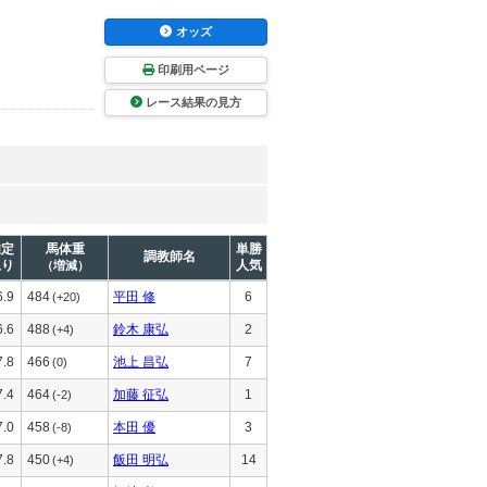
オッズ
印刷用ページ
レース結果の見方
推定
馬体重
単勝
調教師名
上り
人気
（増減）
6.9
484
平田 修
6
(+20)
6.6
488
鈴木 康弘
2
(+4)
7.8
466
池上 昌弘
7
(0)
7.4
464
加藤 征弘
1
(-2)
7.0
458
本田 優
3
(-8)
7.8
450
飯田 明弘
14
(+4)