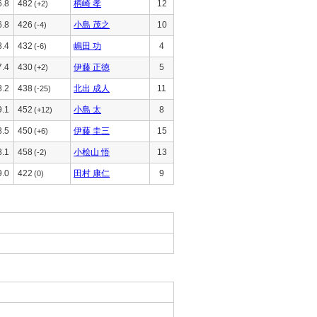
6.8
482
柄崎 孝
12
(+2)
6.8
426
小島 茂之
10
(-4)
8.4
432
嶋田 功
4
(-6)
7.4
430
伊藤 正徳
5
(+2)
8.2
438
北出 成人
11
(-25)
9.1
452
小島 太
8
(+12)
8.5
450
伊藤 圭三
15
(+6)
8.1
458
小桧山 悟
13
(-2)
9.0
422
田村 康仁
9
(0)