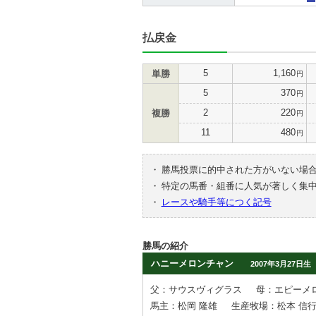
払戻金
5
1,160
単勝
円
5
370
円
2
220
複勝
円
11
480
円
・
勝馬投票に的中された方がいない場
・
特定の馬番・組番に人気が著しく集
・
レースや騎手等につく記号
勝馬の紹介
ハニーメロンチャン
2007年3月27日生
父：サウスヴィグラス
母：エピーメ
馬主：松岡 隆雄
生産牧場：松本 信