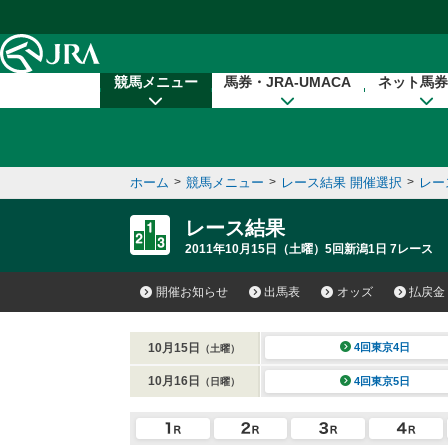
本文へ移動する
競馬メニュー
馬券・JRA-UMACA
ネット馬券
ホーム
>
競馬メニュー
>
レース結果 開催選択
>
レー
レース結果
2011年10月15日（土曜）5回新潟1日 7レース
開催お知らせ
出馬表
オッズ
払戻金
10月15日
4回東京4日
（土曜）
10月16日
4回東京5日
（日曜）