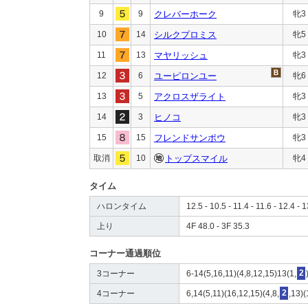
9
9
クレバーホーク
牝3
10
14
シルクプロミス
牝5
11
13
マヤリッシュ
牝3
12
6
ユーピロンユー
牝6
13
5
アクロスザライト
牝3
14
3
ヒノコ
牝3
15
15
フレンドサンポウ
牝3
取消
10
トップスマイル
牝4
タイム
ハロンタイム
12.5 - 10.5 - 11.4 - 11.6 - 12.4 - 1
上り
4F 48.0 - 3F 35.3
コーナー通過順位
3コーナー
6-14(5,16,11)(4,8,12,15)13(1,
2
4コーナー
6,14(5,11)(16,12,15)(4,8,
2
,13)(