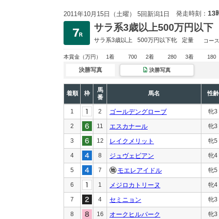
13
発走時刻：
2011年10月15日（土曜） 5回新潟1日
サラ系3歳以上500万円以下
サラ系3歳以上
500万円以下
牝
定量
コー
本賞金
（万円）
1着
700
2着
280
3着
180
決勝写真
決勝写真
馬
着順
枠
馬名
性齢
番
1
2
ゴールデングローブ
牝3
2
11
エスカナール
牝3
3
12
レイクメリット
牝5
4
8
ジュヴェビアン
牝4
5
7
モエレアイドル
牝5
6
1
メジロカトリーヌ
牝4
7
4
セミニョン
牝3
8
16
オークヒルパーク
牝3