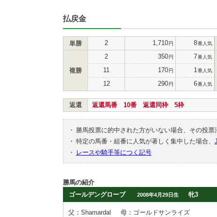
払戻金
2
1,710
8
単勝
円
番人気
2
350
7
円
番人気
11
170
1
複勝
円
番人気
12
290
6
円
番人気
返還
返還馬番 10番 返還同枠 5枠
・
勝馬投票に的中された方がいない場合、その投票
・
特定の馬番・組番に人気が著しく集中した場合、
・
レースや騎手等につく記号
勝馬の紹介
ゴールデングローブ
牝3
2008年4月29日生
父：Shamardal
母：ゴールドサンライズ