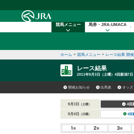
本文へ移動する
競馬メニュー
馬券・JRA-UMACA
ホーム
>
競馬メニュー
>
レース結果 開
レース結果
2011年9月3日（土曜）4回新潟7日
開催お知らせ
出馬表
オッズ
9月3日
4回
（土曜）
9月4日
4回
（日曜）