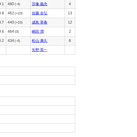
9.1
480
宗像 義忠
4
(-4)
8.8
462
佐藤 全弘
13
(+10)
8.7
440
成島 英春
12
(+10)
9.6
464
嶋田 潤
2
(0)
0.2
434
松山 康久
8
(-4)
矢野 英一