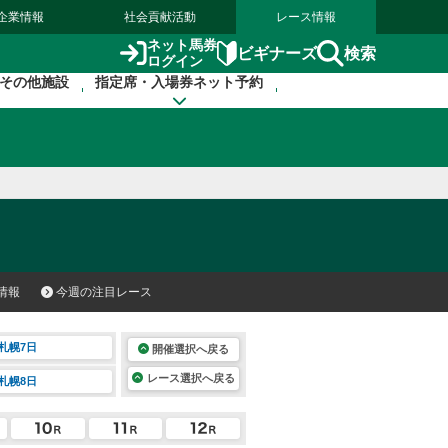
企業情報
社会貢献活動
レース情報
ネット馬券
検索
ビギナーズ
ログイン
その他施設
指定席・入場券ネット予約
情報
今週の注目レース
札幌7日
開催選択へ戻る
レース選択へ戻る
札幌8日