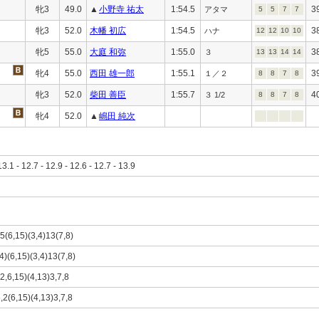
牝3
49.0
▲
小野寺 祐太
1:54.5
3
アタマ
5
5
7
7
牝3
52.0
木幡 初広
1:54.5
3
ハナ
12
12
10
10
牝5
55.0
大庭 和弥
1:55.0
3
３
13
13
14
14
牝4
55.0
西田 雄一郎
1:55.1
3
１／２
8
8
7
8
牝3
52.0
柴田 善臣
1:55.7
4
３ 1/2
8
8
7
8
牝4
52.0
▲
嶋田 純次
13.1 - 12.7 - 12.9 - 12.6 - 12.7 - 13.9
)5(6,15)(3,4)13(7,8)
4)(6,15)(3,4)13(7,8)
(2,6,15)(4,13)3,7,8
,2(6,15)(4,13)3,7,8