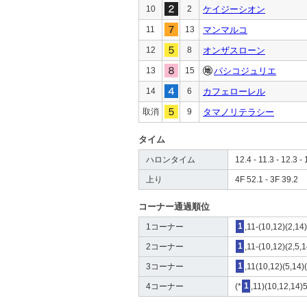
10
2
ケイジーシオン
11
13
マンマルコ
12
8
オンザスローン
13
15
パシコジュリエ
14
6
カフェローレル
取消
9
タマノリテラシー
タイム
ハロンタイム
12.4 - 11.3 - 12.3 - 
上り
4F 52.1 - 3F 39.2
コーナー通過順位
1コーナー
1
,11-(10,12)(2,14
2コーナー
1
,11-(10,12)(2,5,1
3コーナー
1
,11(10,12)(5,14)
4コーナー
(*
1
,11)(10,12,14)5