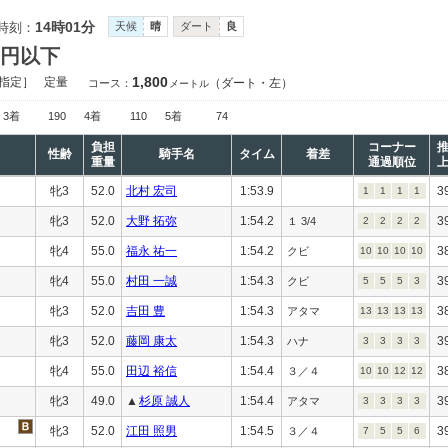
14時01分
時刻：
天候
晴
ダート
良
万円以下
1,800
指定］
定量
（ダート・左）
コース：
メートル
3着
190
4着
110
5着
74
負担
コーナー
性齢
騎手名
タイム
着差
重量
通過順位
牝3
52.0
北村 宏司
1:53.9
3
1
1
1
1
牝3
52.0
大野 拓弥
1:54.2
3
１ 3/4
2
2
2
2
牝4
55.0
福永 祐一
1:54.2
3
クビ
10
10
10
10
牝4
55.0
村田 一誠
1:54.3
3
クビ
5
5
5
3
牝3
52.0
吉田 豊
1:54.3
3
アタマ
13
13
13
13
牝3
52.0
藤岡 康太
1:54.3
3
ハナ
3
3
3
3
牝4
55.0
田辺 裕信
1:54.4
3
３／４
10
10
12
12
牝3
49.0
▲
杉原 誠人
1:54.4
3
アタマ
3
3
3
3
牝3
52.0
江田 照男
1:54.5
3
３／４
7
5
5
6