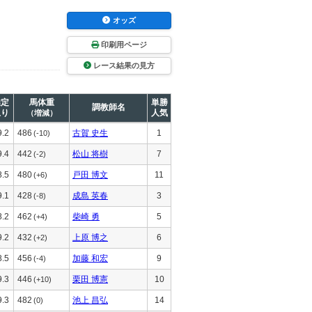
オッズ
印刷用ページ
レース結果の見方
推定
馬体重
単勝
調教師名
上り
人気
（増減）
9.2
486
古賀 史生
1
(-10)
9.4
442
松山 将樹
7
(-2)
8.5
480
戸田 博文
11
(+6)
9.1
428
成島 英春
3
(-8)
8.2
462
柴崎 勇
5
(+4)
9.2
432
上原 博之
6
(+2)
8.5
456
加藤 和宏
9
(-4)
9.3
446
栗田 博憲
10
(+10)
9.3
482
池上 昌弘
14
(0)