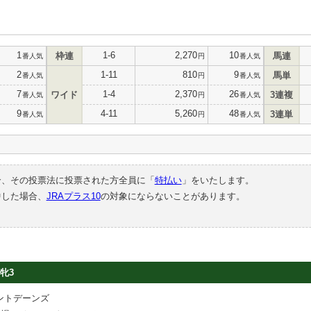
1
1-6
2,270
10
枠連
馬連
番人気
円
番人気
2
1-11
810
9
馬単
番人気
円
番人気
7
1-4
2,370
26
ワイド
3連複
番人気
円
番人気
9
4-11
5,260
48
3連単
番人気
円
番人気
合、その投票法に投票された方全員に「
特払い
」をいたします。
中した場合、
JRAプラス10
の対象にならないことがあります。
牝3
ントデーンズ