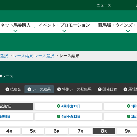
ニュース
ネット馬券購入
イベント・プロモーション
競馬場・ウインズ・
催選択
>
レース結果 レース選択
>
レース結果
 8レース
払戻金
レース結果
特別レース登録馬
開催日程
馬場
新潟7日
4回小倉11日
1回
新潟8日
4回小倉12日
1回