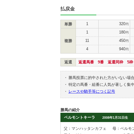
払戻金
1
320
単勝
円
1
180
円
11
450
複勝
円
4
940
円
返還
返還馬番 9番 返還同枠 5枠
・
勝馬投票に的中された方がいない場
・
特定の馬番・組番に人気が著しく集
・
レースや騎手等につく記号
勝馬の紹介
ベルモントキーラ
2008年1月31日生
父：マンハッタンカフェ
母：ベルモ