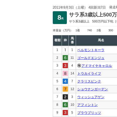
発走
2011年9月3日（土曜） 4回新潟7日
サラ系3歳以上500
サラ系3歳以上
500万円以下
牝［
本賞金
（万円）
1着
740
2着
300
馬
着順
枠
馬名
番
1
1
ベルモントキーラ
2
11
ゴールドエンジュ
3
4
アドマイヤキャロル
4
14
トウカイライフ
5
7
クラリスピンク
6
12
ショウナンガーデン
7
3
ウィッシュアゲン
8
10
アフィントン
9
5
ブラウブリッツ