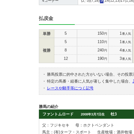
4コーナー
(2,*3)(7,18)
5
,14(12,13)17(1,16)
払戻金
5
150
1
単勝
円
番人気
5
110
1
円
番人気
8
240
4
複勝
円
番人気
12
190
3
円
番人気
・
勝馬投票に的中された方がいない場合、その投票
・
特定の馬番・組番に人気が著しく集中した場合、
・
レースや騎手等につく記号
勝馬の紹介
ファントムロード
牡3
2008年3月7日生
父：フジキセキ
母：ホクトペンダント
馬主：(有)ターフ・スポート
生産牧場：酒井牧場