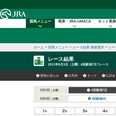
本文へ移動する
競馬メニュー
馬券・JRA-UMACA
ネット馬券
ホーム
>
競馬メニュー
>
レース結果 開催選択
>
レー
レース結果
2011年9月3日（土曜）4回新潟7日 7レース
開催お知らせ
出馬表
オッズ
払戻金
9月3日
4回新潟7日
（土曜）
9月4日
4回新潟8日
（日曜）