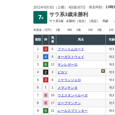
13時
発走時刻：
2011年9月3日（土曜） 4回新潟7日
サラ系3歳未勝利
サラ系3歳
未勝利
（混合）［指定］
馬齢
本賞金
（万円）
1着
480
2着
190
3着
120
馬
着順
枠
馬名
性齢
番
1
5
ファントムロード
牡3
2
8
オーガストウェイ
牝3
3
12
サンレガーロ
牝3
4
3
ピカソ
牡3
5
6
ミケランジェロ
牡3
6
1
メマンチンタ
牝3
7
16
ウエスタンベルーガ
牝3
8
17
エーブマンテン
牡3
9
11
レールスプリッター
牡3