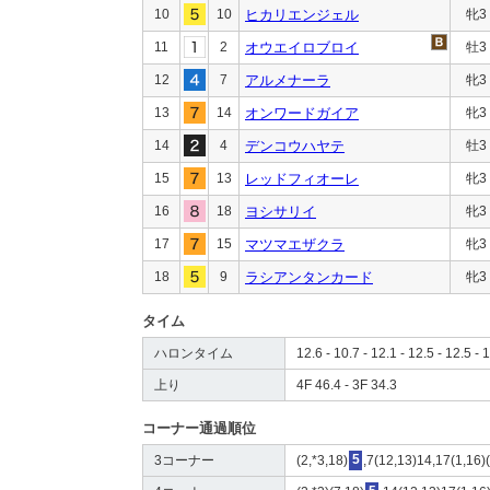
10
10
ヒカリエンジェル
牝3
11
2
オウエイロブロイ
牡3
12
7
アルメナーラ
牝3
13
14
オンワードガイア
牝3
14
4
デンコウハヤテ
牡3
15
13
レッドフィオーレ
牝3
16
18
ヨシサリイ
牝3
17
15
マツマエザクラ
牝3
18
9
ラシアンタンカード
牝3
タイム
ハロンタイム
12.6 - 10.7 - 12.1 - 12.5 - 12.5 - 1
上り
4F 46.4 - 3F 34.3
コーナー通過順位
3コーナー
(2,*3,18)
5
,7(12,13)14,17(1,16)(