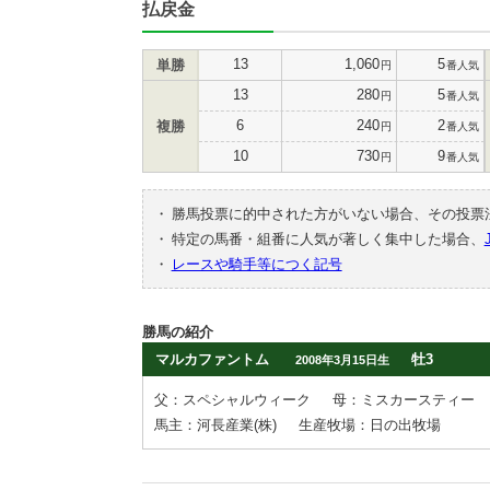
払戻金
13
1,060
5
単勝
円
番人気
13
280
5
円
番人気
6
240
2
複勝
円
番人気
10
730
9
円
番人気
・
勝馬投票に的中された方がいない場合、その投票
・
特定の馬番・組番に人気が著しく集中した場合、
・
レースや騎手等につく記号
勝馬の紹介
マルカファントム
牡3
2008年3月15日生
父：スペシャルウィーク
母：ミスカースティー
馬主：河長産業(株)
生産牧場：日の出牧場