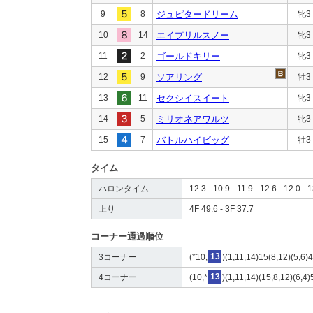
9
8
ジュピタードリーム
牝3
10
14
エイプリルスノー
牝3
11
2
ゴールドキリー
牝3
12
9
ソアリング
牡3
13
11
セクシイスイート
牝3
14
5
ミリオネアワルツ
牝3
15
7
バトルハイビッグ
牡3
タイム
ハロンタイム
12.3 - 10.9 - 11.9 - 12.6 - 12.0 - 
上り
4F 49.6 - 3F 37.7
コーナー通過順位
3コーナー
(*10,
13
)(1,11,14)15(8,12)(5,6)4
4コーナー
(10,*
13
)(1,11,14)(15,8,12)(6,4)