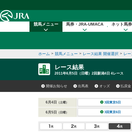
本文へ移動する
競馬メニュー
馬券・JRA-UMACA
ネット馬券
ホーム
>
競馬メニュー
>
レース結果 開催選択
>
レー
レース結果
2011年6月5日（日曜）2回新潟4日 4レース
開催お知らせ
出馬表
オッズ
払戻金
6月4日
3回東京5日
（土曜）
6月5日
3回東京6日
（日曜）