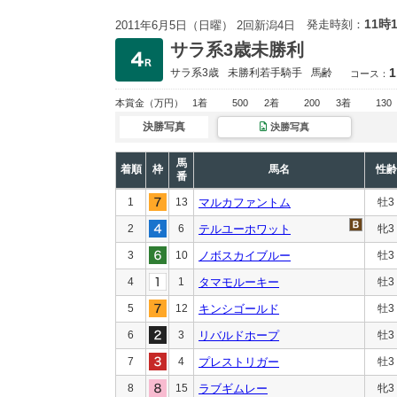
11時
発走時刻：
2011年6月5日（日曜） 2回新潟4日
サラ系3歳未勝利
1
サラ系3歳
未勝利
若手騎手
馬齢
コース：
本賞金
（万円）
1着
500
2着
200
3着
130
決勝写真
決勝写真
馬
着順
枠
馬名
性齢
番
1
13
マルカファントム
牡3
2
6
テルユーホワット
牝3
3
10
ノボスカイブルー
牡3
4
1
タマモルーキー
牡3
5
12
キンシゴールド
牡3
6
3
リバルドホープ
牡3
7
4
プレストリガー
牡3
8
15
ラブギムレー
牝3