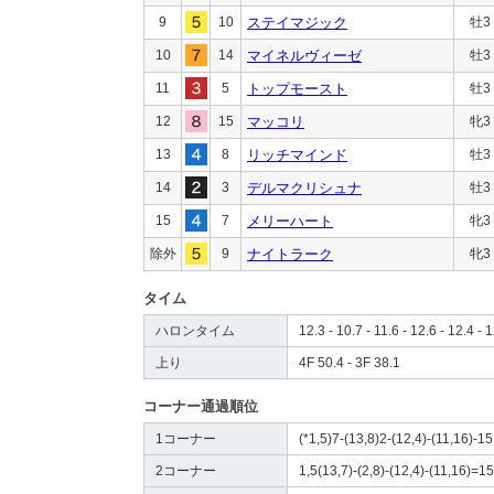
9
10
ステイマジック
牡3
10
14
マイネルヴィーゼ
牡3
11
5
トップモースト
牡3
12
15
マッコリ
牝3
13
8
リッチマインド
牡3
14
3
デルマクリシュナ
牡3
15
7
メリーハート
牝3
除外
9
ナイトラーク
牝3
タイム
ハロンタイム
12.3 - 10.7 - 11.6 - 12.6 - 12.4 - 1
上り
4F 50.4 - 3F 38.1
コーナー通過順位
1コーナー
(*1,5)7-(13,8)2-(12,4)-(11,16)-15
2コーナー
1,5(13,7)-(2,8)-(12,4)-(11,16)=15