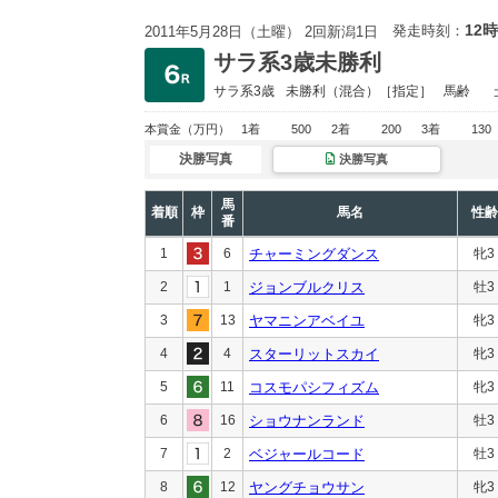
12時
発走時刻：
2011年5月28日（土曜） 2回新潟1日
サラ系3歳未勝利
サラ系3歳
未勝利
（混合）［指定］
馬齢
本賞金
（万円）
1着
500
2着
200
3着
130
決勝写真
決勝写真
馬
着順
枠
馬名
性齢
番
1
6
チャーミングダンス
牝3
2
1
ジョンブルクリス
牡3
3
13
ヤマニンアベイユ
牝3
4
4
スターリットスカイ
牝3
5
11
コスモパシフィズム
牝3
6
16
ショウナンランド
牡3
7
2
ベジャールコード
牡3
8
12
ヤングチョウサン
牝3