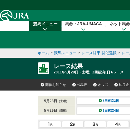
本文へ移動する
競馬メニュー
馬券・JRA-UMACA
ネット馬券
ホーム
>
競馬メニュー
>
レース結果 開催選択
>
レー
レース結果
2011年5月28日（土曜）2回新潟1日 6レース
開催お知らせ
出馬表
オッズ
払戻金
5月28日
3回東京3日
（土曜）
5月29日
3回東京4日
（日曜）