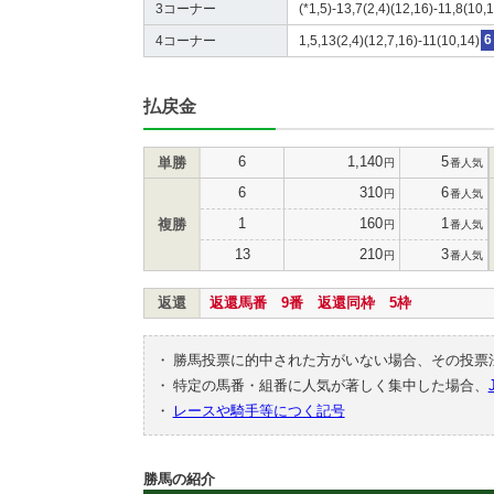
3コーナー
(*1,5)-13,7(2,4)(12,16)-11,8(10,1
4コーナー
1,5,13(2,4)(12,7,16)-11(10,14)
6
払戻金
6
1,140
5
単勝
円
番人気
6
310
6
円
番人気
1
160
1
複勝
円
番人気
13
210
3
円
番人気
返還
返還馬番 9番 返還同枠 5枠
・
勝馬投票に的中された方がいない場合、その投票
・
特定の馬番・組番に人気が著しく集中した場合、
・
レースや騎手等につく記号
勝馬の紹介