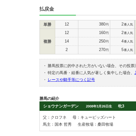
払戻金
12
380
2
単勝
円
番人気
12
160
2
円
番人気
14
250
4
複勝
円
番人気
2
270
5
円
番人気
・
勝馬投票に的中された方がいない場合、その投票
・
特定の馬番・組番に人気が著しく集中した場合、
・
レースや騎手等につく記号
勝馬の紹介
ショウナンガーデン
牝3
2008年3月26日生
父：クロフネ
母：キューピッズハート
馬主：国本 哲秀
生産牧場：桑田牧場