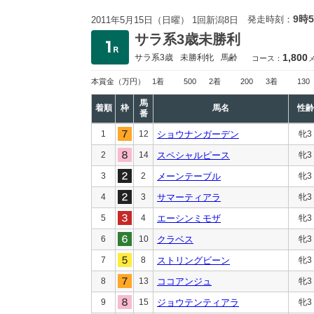
9時
発走時刻：
2011年5月15日（日曜） 1回新潟8日
サラ系3歳未勝利
1,800
サラ系3歳
未勝利
牝
馬齢
コース：
本賞金
（万円）
1着
500
2着
200
3着
130
馬
着順
枠
馬名
性齢
番
1
12
ショウナンガーデン
牝3
2
14
スペシャルピース
牝3
3
2
メーンテーブル
牝3
4
3
サマーティアラ
牝3
5
4
エーシンミモザ
牝3
6
10
クラベス
牝3
7
8
ストリングビーン
牝3
8
13
ココアンジュ
牝3
9
15
ジョウテンティアラ
牝3