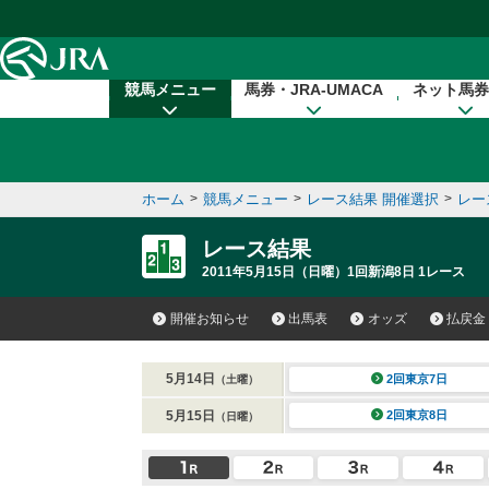
本文へ移動する
競馬メニュー
馬券・JRA-UMACA
ネット馬券
ホーム
>
競馬メニュー
>
レース結果 開催選択
>
レー
レース結果
2011年5月15日（日曜）1回新潟8日 1レース
開催お知らせ
出馬表
オッズ
払戻金
5月14日
2回東京7日
（土曜）
5月15日
2回東京8日
（日曜）