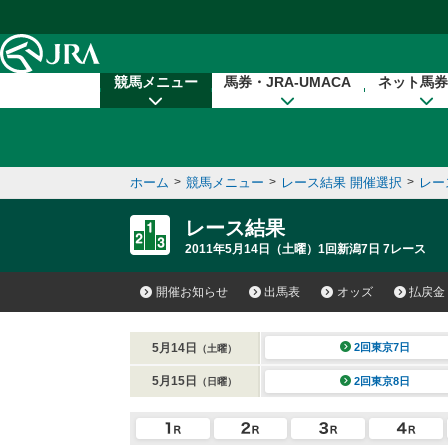
本文へ移動する
競馬メニュー
馬券・JRA-UMACA
ネット馬券
ホーム
>
競馬メニュー
>
レース結果 開催選択
>
レー
レース結果
2011年5月14日（土曜）1回新潟7日 7レース
開催お知らせ
出馬表
オッズ
払戻金
5月14日
2回東京7日
（土曜）
5月15日
2回東京8日
（日曜）