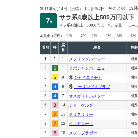
13時
発走時刻：
2011年5月14日（土曜） 1回新潟7日
サラ系4歳以上500万円以下
サラ系4歳以上
500万円以下
牝
定量
コー
本賞金
（万円）
1着
700
2着
280
3着
180
馬
着順
枠
馬名
性齢
番
1
1
スプリングルーシー
牝6
2
11
ノボシャンパーニュ
牝4
3
9
シャイニイチカ
牝4
4
6
コーリングオブラブ
牝4
5
7
オメガリトルスター
牝5
6
14
ジョーゲルダ
牝5
7
13
クリスリリー
牝6
8
12
イルドロール
牝5
9
15
メジロブラボー
牝5