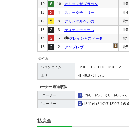
10
10
オリオンザブラック
牝5
11
4
スナークチェリー
牝4
12
8
クリンゲルベルガー
牝5
13
3
ティティチャーム
牝5
14
5
グレイシャスドータ
牝5
15
2
アンプレヴー
牝5
タイム
ハロンタイム
12.0 - 10.6 - 11.0 - 12.3 - 12.1 - 
上り
4F 48.8 - 3F 37.8
コーナー通過順位
3コーナー
1
,12(4,11)2,7,10(3,13)9,8,6-5,
4コーナー
1
(12,11)4-(2,10)(7,13)9(3,6)8-(
払戻金