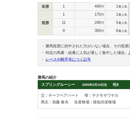
1
440
1
単勝
円
番人気
1
170
1
円
番人気
11
240
5
複勝
円
番人気
9
350
6
円
番人気
・
勝馬投票に的中された方がいない場合、その投票
・
特定の馬番・組番に人気が著しく集中した場合、
・
レースや騎手等につく記号
勝馬の紹介
スプリングルーシー
牝6
2005年4月14日生
父：チーフベアハート
母：ヤクモサワヤカ
馬主：加藤 春夫
生産牧場：様似共栄牧場