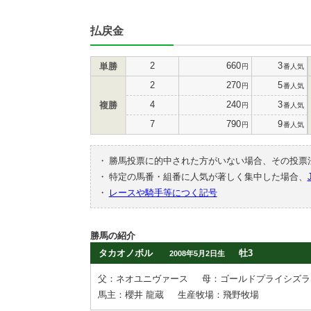
払戻金
2
660
3
単勝
円
番人気
2
270
5
円
番人気
4
240
3
複勝
円
番人気
7
790
9
円
番人気
・
勝馬投票に的中された方がいない場合、その投票
・
特定の馬番・組番に人気が著しく集中した場合、
・
レースや騎手等につく記号
勝馬の紹介
タカオノボル
牡3
2008年5月2日生
父：ネオユニヴァース
母：ゴールドプライシズラ
馬主：櫻井 龍蔵
生産牧場：飛野牧場