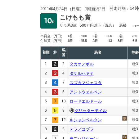
14時
発走時刻：
2011年4月24日（日曜） 1回新潟2日
こけもも賞
サラ系3歳
500万円以下
（混合）
馬齢
コ
本賞金
（万円）
1着
900
2着
360
3着
230
付加賞
（万円）
1着
45.5
2着
13
3着
6.5
馬
着順
枠
馬名
性齢
番
1
2
タカオノボル
牡3
2
4
タケルハヤテ
牡3
3
7
スズカマジェスタ
牡3
4
5
アントウェルペン
牡3
5
13
ロードエルドール
牡3
6
9
グリッターテイル
牡3
7
12
ルシャンベルタン
牡3
8
3
テラノコブラ
牡3
9
1
モズハリケーン
牡3