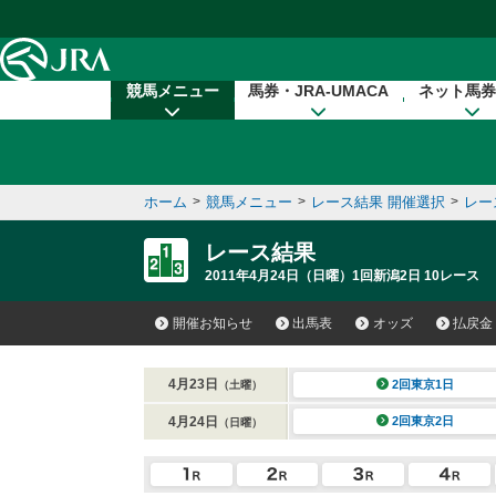
本文へ移動する
競馬メニュー
馬券・JRA-UMACA
ネット馬券
ホーム
>
競馬メニュー
>
レース結果 開催選択
>
レー
レース結果
2011年4月24日（日曜）1回新潟2日 10レース
開催お知らせ
出馬表
オッズ
払戻金
4月23日
2回東京1日
（土曜）
4月24日
2回東京2日
（日曜）