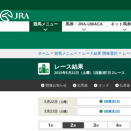
本文へ移動する
競馬メニュー
馬券・JRA-UMACA
ネット馬券
ホーム
>
競馬メニュー
>
レース結果 開催選択
>
レー
レース結果
2010年5月22日（土曜）1回新潟7日 2レース
開催お知らせ
出馬表
オッズ
払戻金
5月22日
3回東京1日
（土曜）
5月23日
3回東京2日
（日曜）