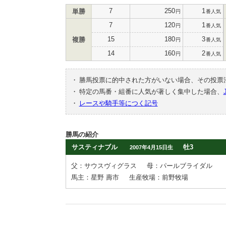
7
250
1
単勝
円
番人気
7
120
1
円
番人気
15
180
3
複勝
円
番人気
14
160
2
円
番人気
・
勝馬投票に的中された方がいない場合、その投票
・
特定の馬番・組番に人気が著しく集中した場合、
・
レースや騎手等につく記号
勝馬の紹介
サスティナブル
牡3
2007年4月15日生
父：サウスヴィグラス
母：パールブライダル
馬主：星野 壽市
生産牧場：前野牧場