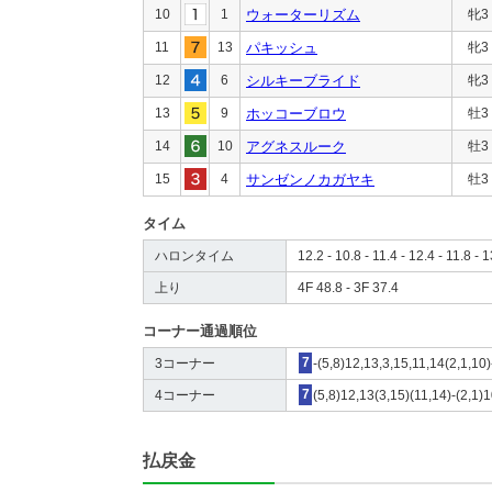
10
1
ウォーターリズム
牝3
11
13
パキッシュ
牝3
12
6
シルキーブライド
牝3
13
9
ホッコーブロウ
牡3
14
10
アグネスルーク
牡3
15
4
サンゼンノカガヤキ
牡3
タイム
ハロンタイム
12.2 - 10.8 - 11.4 - 12.4 - 11.8 - 
上り
4F 48.8 - 3F 37.4
コーナー通過順位
3コーナー
7
-(5,8)12,13,3,15,11,14(2,1,10
4コーナー
7
(5,8)12,13(3,15)(11,14)-(2,1)
払戻金