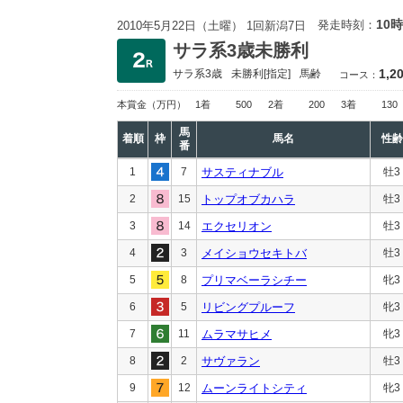
10時
発走時刻：
2010年5月22日（土曜） 1回新潟7日
サラ系3歳未勝利
1,2
サラ系3歳
未勝利
[指定]
馬齢
コース：
本賞金
（万円）
1着
500
2着
200
3着
130
馬
着順
枠
馬名
性齢
番
1
7
サスティナブル
牡3
2
15
トップオブカハラ
牡3
3
14
エクセリオン
牡3
4
3
メイショウセキトバ
牡3
5
8
プリマベーラシチー
牝3
6
5
リビングプルーフ
牝3
7
11
ムラマサヒメ
牝3
8
2
サヴァラン
牡3
9
12
ムーンライトシティ
牝3