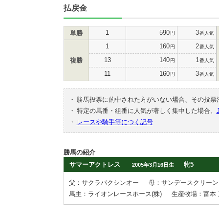
払戻金
1
590
3
単勝
円
番人気
1
160
2
円
番人気
13
140
1
複勝
円
番人気
11
160
3
円
番人気
・
勝馬投票に的中された方がいない場合、その投票
・
特定の馬番・組番に人気が著しく集中した場合、
・
レースや騎手等につく記号
勝馬の紹介
サマーアクトレス
牝5
2005年3月16日生
父：サクラバクシンオー
母：サンデースクリーン
馬主：ライオンレースホース(株)
生産牧場：富本 