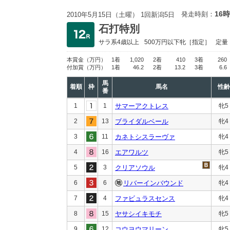
16時
発走時刻：
2010年5月15日（土曜） 1回新潟5日
石打特別
サラ系4歳以上
500万円以下
牝［指定］
定量
本賞金
（万円）
1着
1,020
2着
410
3着
260
付加賞
（万円）
1着
46.2
2着
13.2
3着
6.6
馬
着順
枠
馬名
性齢
番
1
1
サマーアクトレス
牝5
2
13
ブライダルベール
牝4
3
11
カネトシスラーヴァ
牝4
4
16
エアワルツ
牝5
5
3
クリアソウル
牝4
6
6
リバーインバウンド
牝4
7
4
ファビュラスセンス
牝4
8
15
ヤサシイキモチ
牝5
9
12
コウヨウマリーン
牝5