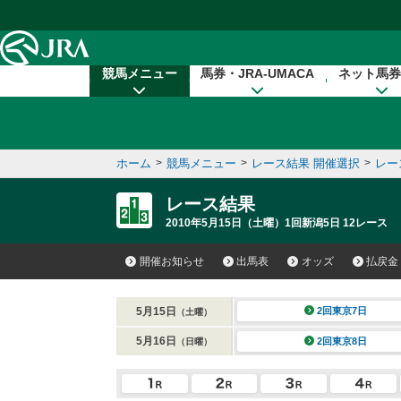
本文へ移動する
競馬メニュー
馬券・JRA-UMACA
ネット馬券
ホーム
>
競馬メニュー
>
レース結果 開催選択
>
レー
レース結果
2010年5月15日（土曜）1回新潟5日 12レース
開催お知らせ
出馬表
オッズ
払戻金
5月15日
2回東京7日
（土曜）
5月16日
2回東京8日
（日曜）