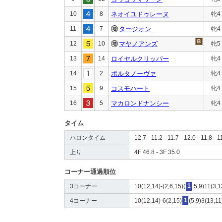
10
8
ネオイユドゥレーヌ
牝4
11
7
タージオン
牝4
12
10
マヤノアンズ
牝5
13
14
ロイヤルクリッパー
牝4
14
2
ポルタノーヴァ
牝4
15
9
コスモハート
牝4
16
5
マカロンドナンシー
牝4
タイム
ハロンタイム
12.7 - 11.2 - 11.7 - 12.0 - 11.8 - 1
上り
4F 46.8 - 3F 35.0
コーナー通過順位
3コーナー
10(12,14)-(2,6,15)(
1
,5,9)11(3,1
4コーナー
10(12,14)-6(2,15)
1
(5,9)3(13,11