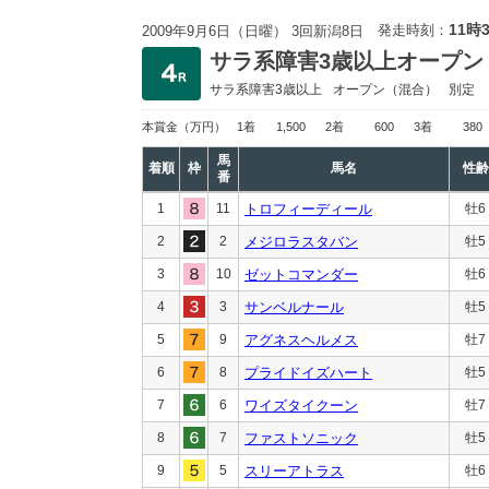
11時
発走時刻：
2009年9月6日（日曜） 3回新潟8日
サラ系障害3歳以上オープン
サラ系障害3歳以上
オープン
（混合）
別定
本賞金
（万円）
1着
1,500
2着
600
3着
380
馬
着順
枠
馬名
性齢
番
1
11
トロフィーディール
牡6
2
2
メジロラスタバン
牡5
3
10
ゼットコマンダー
牡6
4
3
サンベルナール
牡5
5
9
アグネスヘルメス
牡7
6
8
プライドイズハート
牡5
7
6
ワイズタイクーン
牡7
8
7
ファストソニック
牡5
9
5
スリーアトラス
牡6