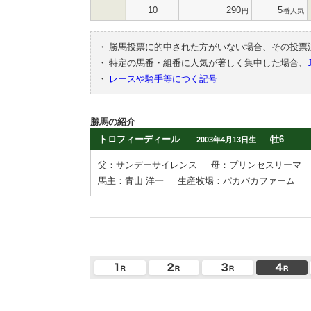
10
290
5
円
番人気
・
勝馬投票に的中された方がいない場合、その投票
・
特定の馬番・組番に人気が著しく集中した場合、
・
レースや騎手等につく記号
勝馬の紹介
トロフィーディール
牡6
2003年4月13日生
父：サンデーサイレンス
母：プリンセスリーマ
馬主：青山 洋一
生産牧場：パカパカファーム