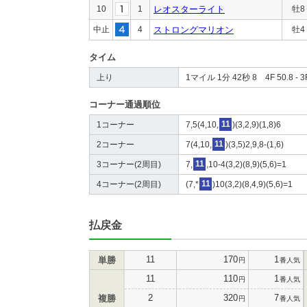
10
1
レオスターライト
牡8
中止
4
ストロングマリオン
牡4
タイム
上り
1マイル 1分 42秒 8 4F 50.8 - 3F
コーナー通過順位
1コーナー
7,5(4,10,
11
)(3,2,9)(1,8)6
2コーナー
7(4,10,
11
)(3,5)2,9,8-(1,6)
3コーナー(2周目)
7,
11
,10-4(3,2)(8,9)(5,6)=1
4コーナー(2周目)
(7,*
11
)10(3,2)(8,4,9)(5,6)=1
払戻金
11
170
1
単勝
円
番人気
11
110
1
円
番人気
2
320
7
複勝
円
番人気