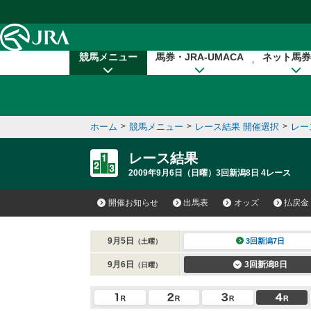
本文へ移動する
競馬メニュー
馬券・JRA-UMACA
ネット馬券
ホーム
>
競馬メニュー
>
レース結果 開催選択
>
レー
レース結果
2009年9月6日（日曜）3回新潟8日 4レース
開催お知らせ
出馬表
オッズ
払戻金
9月5日
3回新潟7日
（土曜）
9月6日
3回新潟8日
（日曜）