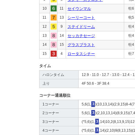
10
11
セイウンマル
牡6
11
13
シーリーコート
牝5
12
9
ステイドリーム
牡4
13
14
セッカチセージ
牡4
14
15
グラスブラスト
牡4
15
4
ロータスシチー
牡7
タイム
ハロンタイム
12.9 - 11.0 - 12.7 - 13.0 - 12.4 - 1
上り
4F 50.6 - 3F 38.4
コーナー通過順位
1コーナー
5,6(1,
3
)(10,13,14)(2,9,15)8-4(7
2コーナー
5,6(1,
3
)(2,10,13,14)(8,9,15)(7,
3コーナー
(*5,6)(1,
3
,14)10,2(8,13,9,15)12
4コーナー
(*5,6)(1,
3
,14)(2,10)9(8,13,15)(