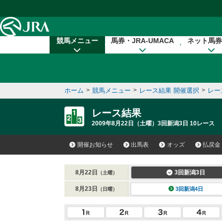
本文へ移動する
競馬メニュー
馬券・JRA-UMACA
ネット馬券
ホーム
>
競馬メニュー
>
レース結果 開催選択
>
レー
レース結果
2009年8月22日（土曜）3回新潟3日 10レース
開催お知らせ
出馬表
オッズ
払戻金
8月22日
3回新潟3日
（土曜）
8月23日
3回新潟4日
（日曜）