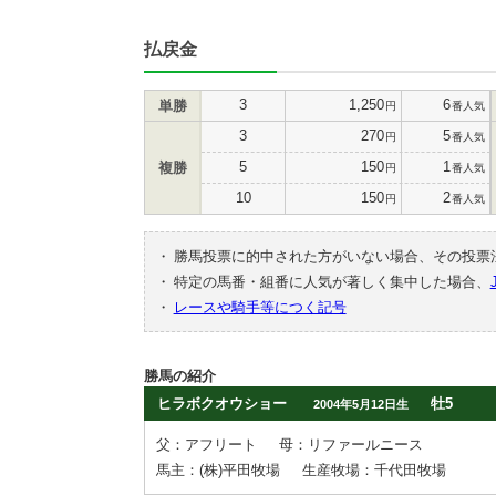
払戻金
3
1,250
6
単勝
円
番人気
3
270
5
円
番人気
5
150
1
複勝
円
番人気
10
150
2
円
番人気
・
勝馬投票に的中された方がいない場合、その投票
・
特定の馬番・組番に人気が著しく集中した場合、
・
レースや騎手等につく記号
勝馬の紹介
ヒラボクオウショー
牡5
2004年5月12日生
父：アフリート
母：リファールニース
馬主：(株)平田牧場
生産牧場：千代田牧場