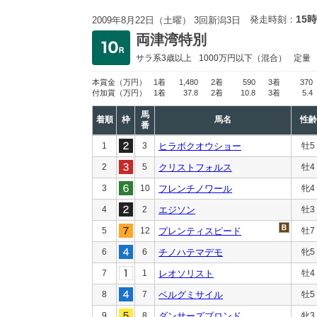
15時
発走時刻：
2009年8月22日（土曜） 3回新潟3日
両津湾特別
サラ系3歳以上
1000万円以下
（混合）
定量
本賞金
（万円）
1着
1,480
2着
590
3着
370
付加賞
（万円）
1着
37.8
2着
10.8
3着
5.4
馬
着順
枠
馬名
性齢
番
1
3
ヒラボクオウショー
牡5
2
5
クリストフォルス
牡4
3
10
フレンチノワール
牝4
4
2
エジソン
牡3
5
12
プレンティスピード
牡7
6
6
チノハテマデモ
牝5
7
1
レオソリスト
牡4
8
7
ベルグミサイル
牡5
9
8
ダンサーズブロンド
牝3