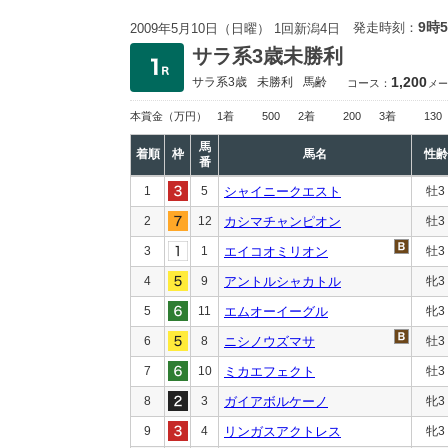
9時
発走時刻：
2009年5月10日（日曜） 1回新潟4日
サラ系3歳未勝利
1,200
サラ系3歳
未勝利
馬齢
コース：
メー
本賞金
（万円）
1着
500
2着
200
3着
130
馬
着順
枠
馬名
性齢
番
1
5
シャイニークエスト
牡3
2
12
カシマチャンピオン
牡3
3
1
エイコオミリオン
牡3
4
9
アントルシャカトル
牝3
5
11
エムオーイーグル
牝3
6
8
ニシノウズマサ
牡3
7
10
ミカエフェクト
牡3
8
3
ガイアボルケーノ
牝3
9
4
リンガスアクトレス
牝3