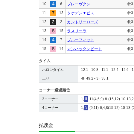
10
6
ブレーヴクン
牡3
11
13
タケデンエビス
牡3
12
2
カントリーローズ
牝3
13
15
ラスリーラ
牝3
14
7
ブルーフィット
牡3
15
14
マンハッタンビート
牝3
タイム
ハロンタイム
12.1 - 10.8 - 11.1 - 12.4 - 12.6 - 
上り
4F 49.2 - 3F 38.1
コーナー通過順位
3コーナー
1,
5
-11(4,6,9)-8-(15,12)-10-13,
4コーナー
1,
5
-(9,11)-6,4,8(15,12)-10-13-
払戻金