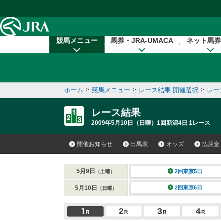
本文へ移動する
競馬メニュー
馬券・JRA-UMACA
ネット馬券
ホーム
>
競馬メニュー
>
レース結果 開催選択
>
レー
レース結果
2009年5月10日（日曜）1回新潟4日 1レース
開催お知らせ
出馬表
オッズ
払戻金
5月9日
2回東京5日
（土曜）
5月10日
2回東京6日
（日曜）