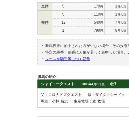
5
170
1
単勝
円
番人気
5
110
1
円
番人気
12
540
7
複勝
円
番人気
1
790
9
円
番人気
・
勝馬投票に的中された方がいない場合、その投票
・
特定の馬番・組番に人気が著しく集中した場合、
・
レースや騎手等につく記号
勝馬の紹介
シャイニークエスト
牡3
2006年4月8日生
父：コロナドズクエスト
母：ダイタクシードゥ
馬主：小林 昌志
生産牧場：雅 牧場