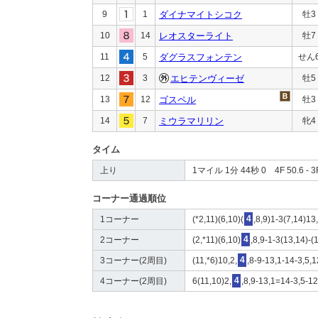
9
1
ダイナマイトシコク
牡3
10
14
レオスターライト
牡7
11
5
ダグラスフォンテン
せん
12
3
エヒテンヴィーゼ
牡5
13
12
ゴスペル
牡3
14
7
ミウラマリリン
牝4
タイム
上り
1マイル 1分 44秒 0 4F 50.6 - 3F
コーナー通過順位
1コーナー
(*2,11)(6,10)(
4
,8,9)1-3(7,14)13
2コーナー
(2,*11)(6,10)
4
,8,9-1-3(13,14)-(
3コーナー(2周目)
(11,*6)10,2,
4
,8-9-13,1-14-3,5,1
4コーナー(2周目)
6(11,10)2,
4
,8,9-13,1=14-3,5-1