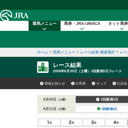
本文へ移動する
競馬メニュー
馬券・JRA-UMACA
ネット馬券
ホーム
>
競馬メニュー
>
レース結果 開催選択
>
レー
レース結果
2008年8月30日（土曜）3回新潟5日 5レース
開催お知らせ
出馬表
オッズ
払戻金
8月30日
3回新潟5日
（土曜）
8月31日
3回新潟6日
（日曜）