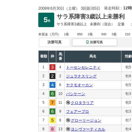
12時
発走時刻：
2008年8月30日（土曜） 3回新潟5日
サラ系障害3歳以上未勝利
サラ系障害3歳以上
未勝利
（混合）
定量
本賞金
（万円）
1着
850
2着
340
3着
210
決勝写真
決勝写真
馬
着順
枠
馬名
性齢
番
1
4
トーセンセレニティ
牝5
2
2
ジュラナスリング
牡8
3
6
ヤクモオーカン
牡5
4
10
バシケーン
牡3
5
11
クロタラリア
牝5
6
9
フェアープロ
牡3
7
8
グローリージョン
牡7
8
13
ヨシヴァーティカル
牡4