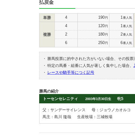
払戻金
4
190
1
単勝
円
番人気
4
120
1
円
番人気
2
180
2
複勝
円
番人気
6
250
6
円
番人気
・
勝馬投票に的中された方がいない場合、その投票
・
特定の馬番・組番に人気が著しく集中した場合、
・
レースや騎手等につく記号
勝馬の紹介
トーセンセレニティ
牝5
2003年3月30日生
父：サンデーサイレンス
母：ジョウノカオルコ
馬主：島川 隆哉
生産牧場：三城牧場