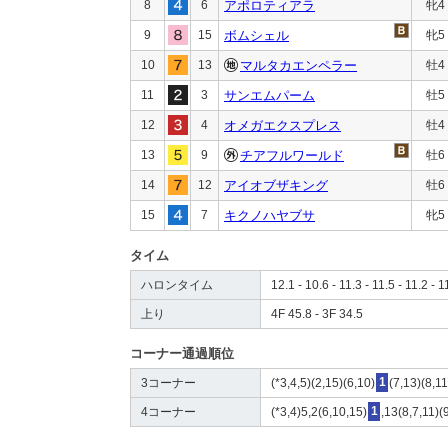
8
6
アポロティアラ
牝4
9
15
ボムシェル
牝5
10
13
マルタカエンペラー
牡4
11
3
サンエムパーム
牡5
12
4
オメガエクスプレス
牡4
13
9
チアフルワールド
牡6
14
12
アイオブザキング
牡6
15
7
キクノハヤブサ
牝5
タイム
ハロンタイム
12.1 - 10.6 - 11.3 - 11.5 - 11.2 - 1
上り
4F 45.8 - 3F 34.5
コーナー通過順位
3コーナー
(*3,4,5)(2,15)(6,10)
1
(7,13)(8,1
4コーナー
(*3,4)5,2(6,10,15)
1
,13(8,7,11)(