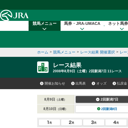
本文へ移動する
競馬メニュー
馬券・JRA-UMACA
ネット馬券
ホーム
>
競馬メニュー
>
レース結果 開催選択
>
レー
レース結果
2008年8月9日（土曜）2回新潟7日 11レース
開催お知らせ
出馬表
オッズ
払戻金
8月9日
2回新潟7日
（土曜）
8月10日
2回新潟8日
（日曜）