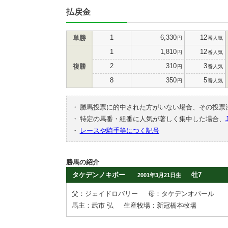
払戻金
1
6,330
12
単勝
円
番人気
1
1,810
12
円
番人気
2
310
3
複勝
円
番人気
8
350
5
円
番人気
・
勝馬投票に的中された方がいない場合、その投票
・
特定の馬番・組番に人気が著しく集中した場合、
・
レースや騎手等につく記号
勝馬の紹介
タケデンノキボー
牡7
2001年3月21日生
父：ジェイドロバリー
母：タケデンオパール
馬主：武市 弘
生産牧場：新冠橋本牧場