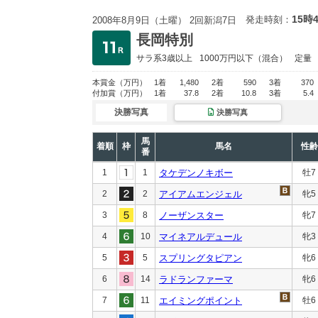
15時
発走時刻：
2008年8月9日（土曜） 2回新潟7日
長岡特別
サラ系3歳以上
1000万円以下
（混合）
定量
本賞金
（万円）
1着
1,480
2着
590
3着
370
付加賞
（万円）
1着
37.8
2着
10.8
3着
5.4
決勝写真
決勝写真
馬
着順
枠
馬名
性齢
番
1
1
タケデンノキボー
牡7
2
2
アイアムエンジェル
牝5
3
8
ノーザンスター
牝7
4
10
マイネアルデュール
牝3
5
5
スプリングタピアン
牝6
6
14
ラドランファーマ
牝6
7
11
エイミングポイント
牡6