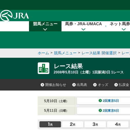
本文へ移動する
競馬メニュー
馬券・JRA-UMACA
ネット馬券
ホーム
>
競馬メニュー
>
レース結果 開催選択
>
レー
レース結果
2008年5月10日（土曜）1回新潟3日 1レース
開催お知らせ
出馬表
オッズ
払戻金
5月10日
2回東京5日
（土曜）
5月11日
2回東京6日
（日曜）