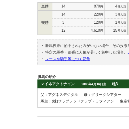
14
870
4
単勝
円
番人気
14
220
3
円
番人気
3
120
1
複勝
円
番人気
12
4,610
15
円
番人気
・
勝馬投票に的中された方がいない場合、その投票
・
特定の馬番・組番に人気が著しく集中した場合、
・
レースや騎手等につく記号
勝馬の紹介
マイネアクトナイン
牝3
2005年4月16日生
父：アグネスデジタル
母：グリークシアター
馬主：(株)サラブレッドクラブ・ラフィアン
生産