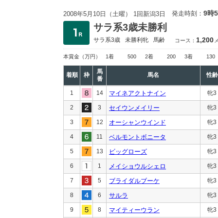
9時
発走時刻：
2008年5月10日（土曜） 1回新潟3日
サラ系3歳未勝利
1,200
サラ系3歳
未勝利
牝
馬齢
コース：
本賞金
（万円）
1着
500
2着
200
3着
130
馬
着順
枠
馬名
性齢
番
1
14
マイネアクトナイン
牝3
2
3
セイウンメイリー
牝3
3
12
オーシャンウインド
牝3
4
11
ベルモントボニータ
牝3
5
13
ビッグローズ
牝3
6
1
メイショウルシェロ
牝3
7
5
ブライダルブーケ
牝3
8
6
サルラ
牝3
9
8
マイティーウラン
牝3