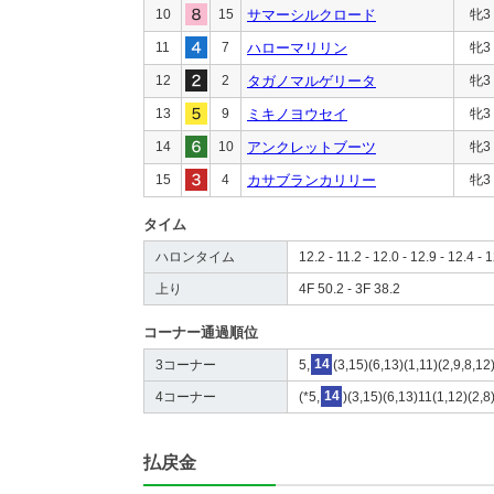
10
15
サマーシルクロード
牝3
11
7
ハローマリリン
牝3
12
2
タガノマルゲリータ
牝3
13
9
ミキノヨウセイ
牝3
14
10
アンクレットブーツ
牝3
15
4
カサブランカリリー
牝3
タイム
ハロンタイム
12.2 - 11.2 - 12.0 - 12.9 - 12.4 - 
上り
4F 50.2 - 3F 38.2
コーナー通過順位
3コーナー
5,
14
(3,15)(6,13)(1,11)(2,9,8,1
4コーナー
(*5,
14
)(3,15)(6,13)11(1,12)(2,8
払戻金