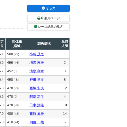
オッズ
印刷用ページ
レース結果の見方
推定
馬体重
単勝
調教師名
上り
人気
（増減）
5.1
500
小島 茂之
1
(+2)
6.5
496
増沢 末夫
2
(+6)
5.7
452
清水 利章
3
(0)
6.4
498
戸田 博文
8
(-8)
5.3
478
西塚 安夫
12
(-3)
5.6
470
阿部 新生
4
(0)
6.3
478
田中 清隆
10
(-8)
7.0
480
藤原 辰雄
14
(+8)
6.8
410
内藤 一雄
6
(+4)