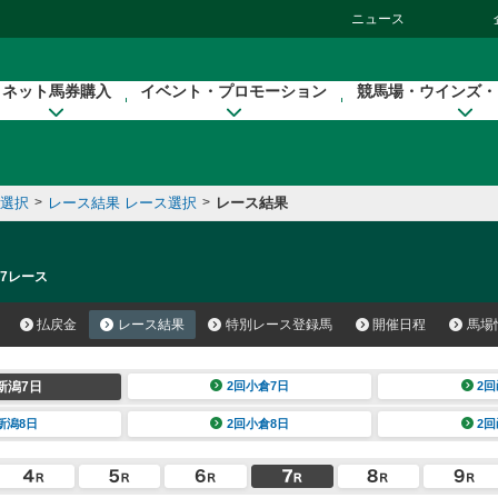
ニュース
ネット馬券購入
イベント・プロモーション
競馬場・ウインズ・
催選択
>
レース結果 レース選択
>
レース結果
 7レース
払戻金
レース結果
特別レース登録馬
開催日程
馬場
新潟7日
2回小倉7日
2回
新潟8日
2回小倉8日
2回