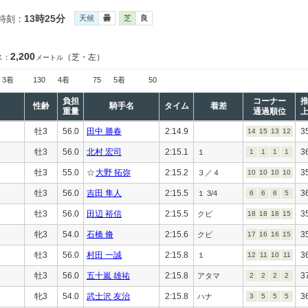
13時25分
時刻：
天候
曇
芝
良
2,200
（芝・左）
ス：
メートル
3着
130
4着
75
5着
50
負担
コーナー
性齢
騎手名
タイム
着差
重量
通過順位
牡3
56.0
田中 勝春
2:14.9
3
14
15
13
12
牡3
56.0
北村 宏司
2:15.1
3
１
1
1
1
1
牡3
55.0
☆
大野 拓弥
2:15.2
3
３／４
10
10
10
10
牡3
56.0
吉田 隼人
2:15.5
3
１ 3/4
6
6
6
5
牡3
56.0
田辺 裕信
2:15.5
3
クビ
18
18
18
15
牝3
54.0
石橋 脩
2:15.6
3
クビ
17
16
16
15
牡3
56.0
村田 一誠
2:15.8
3
１
12
11
10
11
牡3
56.0
五十嵐 雄祐
2:15.8
3
アタマ
2
2
2
2
牝3
54.0
武士沢 友治
2:15.8
3
ハナ
3
5
5
5