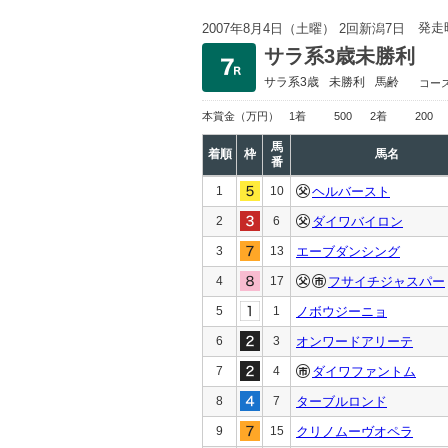
発走
2007年8月4日（土曜） 2回新潟7日
サラ系3歳未勝利
サラ系3歳
未勝利
馬齢
コー
本賞金
（万円）
1着
500
2着
200
馬
着順
枠
馬名
番
1
10
ヘルバースト
2
6
ダイワバイロン
3
13
エーブダンシング
4
17
フサイチジャスパー
5
1
ノボウジーニョ
6
3
オンワードアリーテ
7
4
ダイワファントム
8
7
ターブルロンド
9
15
クリノムーヴオペラ