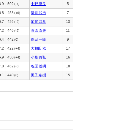
6.9
502
中野 隆良
5
(-4)
6.8
458
勢司 和浩
7
(+6)
6.7
426
加賀 武見
13
(-2)
7.2
446
菅原 泰夫
11
(-2)
6.4
442
保田 一隆
9
(0)
7.2
422
大和田 稔
17
(+4)
6.9
450
小笠 倫弘
16
(+4)
7.8
462
谷原 義明
18
(-6)
9.1
440
田子 冬樹
15
(0)