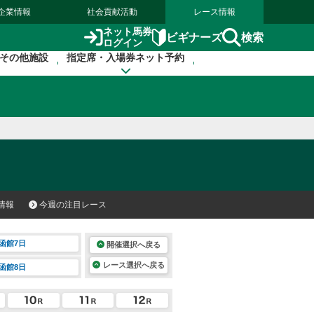
企業情報
社会貢献活動
レース情報
ネット馬券
検索
ビギナーズ
ログイン
その他施設
指定席・入場券ネット予約
情報
今週の注目レース
函館7日
開催選択へ戻る
レース選択へ戻る
函館8日