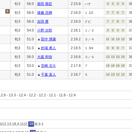
牡3
56.0
柴田 善臣
2:15.8
3
ハナ
3
3
3
3
牡3
56.0
後藤 浩輝
2:16.0
3
１ 1/2
7
7
6
7
牡3
56.0
吉田 豊
2:16.0
3
クビ
7
7
8
7
牝3
54.0
小野 次郎
2:16.1
3
１／２
3
3
3
3
牝3
51.0
▲
田中 博康
2:16.2
3
３／４
11
11
13
12
牝3
51.0
▲
的場 勇人
2:16.5
3
１ 3/4
9
9
8
7
牡3
56.0
大庭 和弥
2:16.6
3
３／４
13
13
13
15
牡3
53.0
▲
宮崎 北斗
2:17.8
3
７
16
16
16
18
牝3
51.0
▲
千葉 直人
2:18.7
3
５
14
13
12
12
12.6 - 13.3 - 12.4 - 12.2 - 12.2 - 12.1 - 11.8 - 12.4
4)12,13,18,4,11(2,
10
)8,3-1