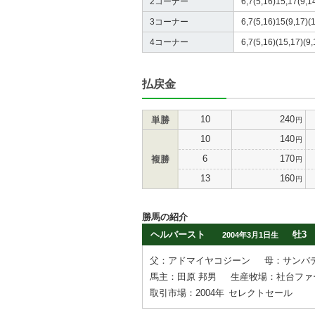
2コーナー
6,7(5,16)15,17(9,1
3コーナー
6,7(5,16)15(9,17)(1
4コーナー
6,7(5,16)(15,17)(9,
払戻金
10
240
単勝
円
10
140
円
6
170
複勝
円
13
160
円
勝馬の紹介
ヘルバースト
牡3
2004年3月1日生
父：アドマイヤコジーン
母：サンバ
馬主：田原 邦男
生産牧場：社台ファ
取引市場：2004年
セレクトセール