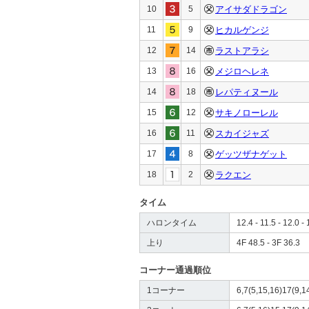
10
5
アイサダドラゴン
11
9
ヒカルゲンジ
12
14
ラストアラシ
13
16
メジロヘレネ
14
18
レパティヌール
15
12
サキノローレル
16
11
スカイジャズ
17
8
ゲッツザナゲット
18
2
ラクエン
タイム
ハロンタイム
12.4 - 11.5 - 12.0 - 
上り
4F 48.5 - 3F 36.3
コーナー通過順位
1コーナー
6,7(5,15,16)17(9,1