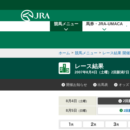
本文へ移動する
競馬メニュー
馬券・JRA-UMACA
ホーム
>
競馬メニュー
>
レース結果 開
レース結果
2007年8月4日（土曜）2回新潟7日
開催お知らせ
出馬表
オッズ
8月4日
2回
（土曜）
8月5日
2回
（日曜）