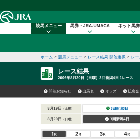
本文へ移動する
競馬メニュー
馬券・JRA-UMACA
ネット馬券
ホーム
>
競馬メニュー
>
レース結果 開催選択
>
レー
レース結果
2006年8月20日（日曜）3回新潟4日 1レース
開催お知らせ
出馬表
オッズ
払戻金
8月19日
3回新潟3日
（土曜）
8月20日
3回新潟4日
（日曜）