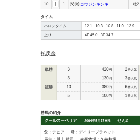
10
1
コウジンキンキ
牡2
タイム
ハロンタイム
12.1 - 10.3 - 10.8 - 11.0 - 12.9
上り
4F 45.0 - 3F 34.7
払戻金
3
420
2
単勝
円
番人気
3
130
3
円
番人気
10
380
6
複勝
円
番人気
5
100
1
円
番人気
勝馬の紹介
クールスーペリア
せん2
2004年5月17日生
父：デヒア
母：デイリープラネット
馬主：川上 哲司
生産牧場：久井牧場