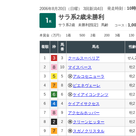
10時
発走時刻：
2006年8月20日（日曜） 3回新潟4日
サラ系2歳未勝利
1,0
サラ系2歳
未勝利
[指定]
馬齢
コース：
本賞金
（万円）
1着
500
2着
200
3着
130
馬
着順
枠
馬名
性齢
番
1
3
クールスーペリア
せん
2
10
マイスペース
牡2
3
5
アルコセニョーラ
牝2
4
8
ピエネヴェーレ
牝2
5
6
ケイアイコンテンツ
牡2
6
4
ケイアイサクセス
牝2
7
9
アクセルホッパー
牡2
8
2
クリーンヒッター
牡2
9
7
スガノクリスタル
牝2