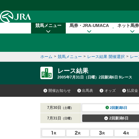
本文へ移動する
競馬メニュー
馬券・JRA-UMACA
ネット馬券
ホーム
>
競馬メニュー
>
レース結果 開催選択
>
レー
レース結果
2005年7月31日（日曜）2回新潟6日 9レース
開催お知らせ
出馬表
オッズ
払戻金
7月30日
2回新潟5日
（土曜）
7月31日
2回新潟6日
（日曜）