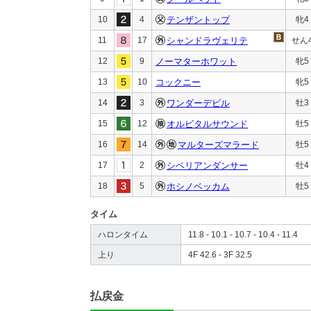
10
4
テンザントップ
牝4
11
17
シャンドラヴェリテ
せん
12
9
ノーマターホワット
牝5
13
10
コックニー
牝5
14
3
ワンダーデビル
牡3
15
12
オルビタルサウンド
牡5
16
14
マルターズマラード
牡5
17
2
シベリアンダンサー
牡4
18
5
ホシノベッカム
牡5
タイム
ハロンタイム
11.8 - 10.1 - 10.7 - 10.4 - 11.4
上り
4F 42.6 - 3F 32.5
払戻金