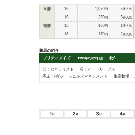
16
1,070
5
単勝
円
番人気
16
250
5
円
番人気
15
160
1
複勝
円
番人気
18
170
2
円
番人気
勝馬の紹介
プリティメイズ
牝6
1999年2月22日生
父：ゼネラリスト
母：ハートリープス
馬主：(有)ノースヒルズマネジメント
生産牧場：