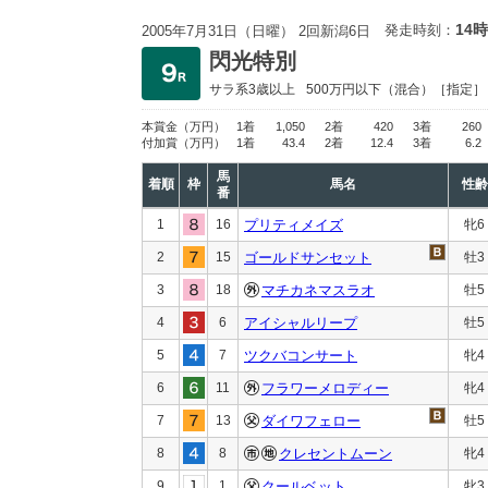
14時
発走時刻：
2005年7月31日（日曜） 2回新潟6日
閃光特別
サラ系3歳以上
500万円以下
（混合）［指定］
本賞金
（万円）
1着
1,050
2着
420
3着
260
付加賞
（万円）
1着
43.4
2着
12.4
3着
6.2
馬
着順
枠
馬名
性齢
番
1
16
プリティメイズ
牝6
2
15
ゴールドサンセット
牡3
3
18
マチカネマスラオ
牡5
4
6
アイシャルリープ
牡5
5
7
ツクバコンサート
牝4
6
11
フラワーメロディー
牝4
7
13
ダイワフェロー
牡5
8
8
クレセントムーン
牝4
9
1
クールベット
牝3