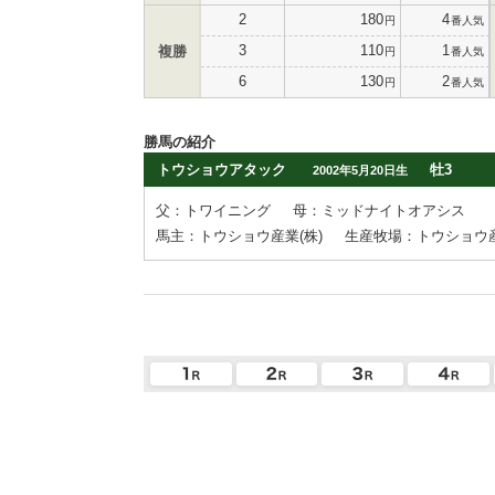
2
180
4
円
番人気
3
110
1
複勝
円
番人気
6
130
2
円
番人気
勝馬の紹介
トウショウアタック
牡3
2002年5月20日生
父：トワイニング
母：ミッドナイトオアシス
馬主：トウショウ産業(株)
生産牧場：トウショウ産