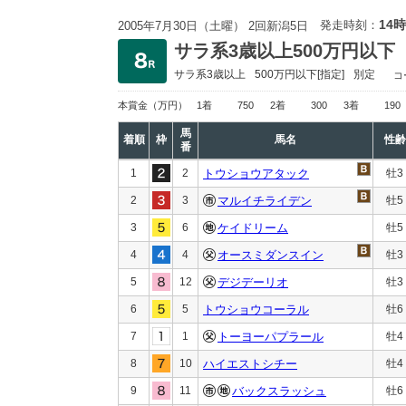
14時
発走時刻：
2005年7月30日（土曜） 2回新潟5日
サラ系3歳以上500万円以下
サラ系3歳以上
500万円以下
[指定]
別定
コ
本賞金
（万円）
1着
750
2着
300
3着
190
馬
着順
枠
馬名
性齢
番
1
2
トウショウアタック
牡3
2
3
マルイチライデン
牡5
3
6
ケイドリーム
牡5
4
4
オースミダンスイン
牡3
5
12
デジデーリオ
牡3
6
5
トウショウコーラル
牡6
7
1
トーヨーパプラール
牡4
8
10
ハイエストシチー
牡4
9
11
バックスラッシュ
牡6