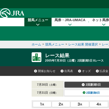
本文へ移動する
競馬メニュー
馬券・JRA-UMACA
ネット馬券
ホーム
>
競馬メニュー
>
レース結果 開催選択
>
レー
レース結果
2005年7月30日（土曜）2回新潟5日 8レース
開催お知らせ
出馬表
オッズ
払戻金
7月30日
2回新潟5日
（土曜）
7月31日
2回新潟6日
（日曜）