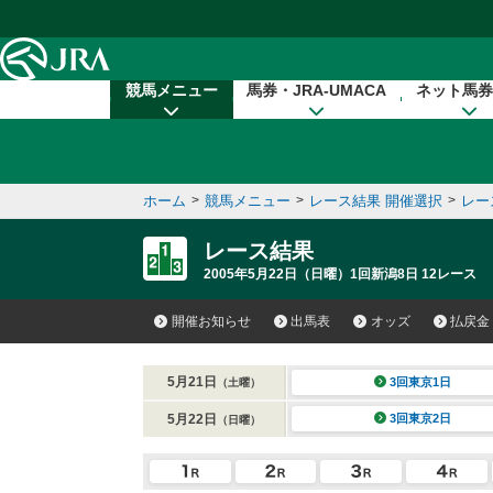
本文へ移動する
競馬メニュー
馬券・JRA-UMACA
ネット馬券
ホーム
>
競馬メニュー
>
レース結果 開催選択
>
レー
レース結果
2005年5月22日（日曜）1回新潟8日 12レース
開催お知らせ
出馬表
オッズ
払戻金
5月21日
3回東京1日
（土曜）
5月22日
3回東京2日
（日曜）