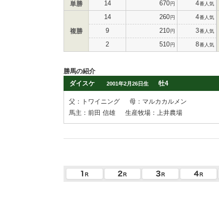
14
670
4
単勝
円
番人気
14
260
4
円
番人気
9
210
3
複勝
円
番人気
2
510
8
円
番人気
勝馬の紹介
ダイスケ
牡4
2001年2月26日生
父：トワイニング
母：マルカカルメン
馬主：前田 信雄
生産牧場：上井農場