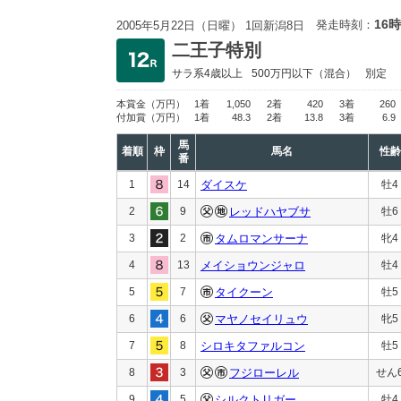
16時
発走時刻：
2005年5月22日（日曜） 1回新潟8日
二王子特別
サラ系4歳以上
500万円以下
（混合）
別定
本賞金
（万円）
1着
1,050
2着
420
3着
260
付加賞
（万円）
1着
48.3
2着
13.8
3着
6.9
馬
着順
枠
馬名
性齢
番
1
14
ダイスケ
牡4
2
9
レッドハヤブサ
牡6
3
2
タムロマンサーナ
牝4
4
13
メイショウンジャロ
牡4
5
7
タイクーン
牡5
6
6
マヤノセイリュウ
牝5
7
8
シロキタファルコン
牡5
8
3
フジローレル
せん
9
5
シルクトリガー
牡4