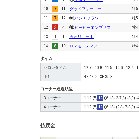
10
11
グッドフォーユー
牡5
11
12
バンチフラワー
牝5
12
4
ビービーエンプリス
牝4
13
1
カオリニート
牡4
14
10
ロスモーティス
牡4
タイム
ハロンタイム
12.7 - 10.9 - 11.5 - 12.6 - 12.7 - 1
上り
4F 48.0 - 3F 35.3
コーナー通過順位
3コーナー
1,12-(5,
14
)(6,13)-2(7,8)-(3,9)-
4コーナー
1,12-(5,
14
)(6,13)-(2,8)-7(3,9)-
払戻金