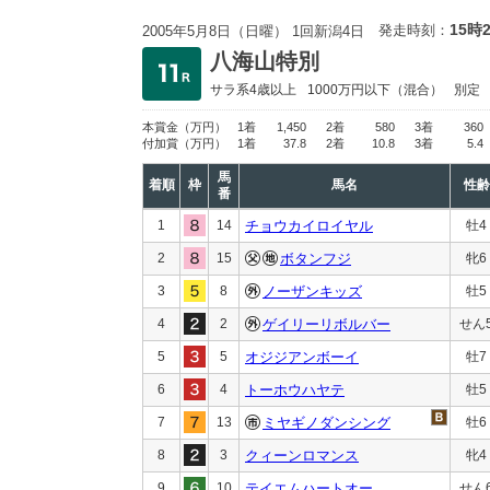
15時
発走時刻：
2005年5月8日（日曜） 1回新潟4日
八海山特別
サラ系4歳以上
1000万円以下
（混合）
別定
本賞金
（万円）
1着
1,450
2着
580
3着
360
付加賞
（万円）
1着
37.8
2着
10.8
3着
5.4
馬
着順
枠
馬名
性齢
番
1
14
チョウカイロイヤル
牡4
2
15
ボタンフジ
牝6
3
8
ノーザンキッズ
牡5
4
2
ゲイリーリボルバー
せん
5
5
オジジアンボーイ
牡7
6
4
トーホウハヤテ
牡5
7
13
ミヤギノダンシング
牡6
8
3
クィーンロマンス
牝4
9
10
テイエムハートオー
せん