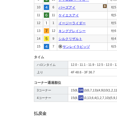
10
6
バーズアイ
牡5
11
11
ケイエスアイ
牝5
12
1
イージーライダー
牡5
13
12
キンググレイシー
牡6
14
9
シルクリザルト
牡4
15
7
サンレイラピッヅ
牡5
タイム
ハロンタイム
12.0 - 11.1 - 11.9 - 12.5 - 12.0 - 
上り
4F 48.6 - 3F 36.7
コーナー通過順位
3コーナー
15(8,
14
)3(6,7,13)(4,9)10(1,2,1
4コーナー
15(8,
14
)3,13,6,4(1,2,7,10)(5,9
払戻金