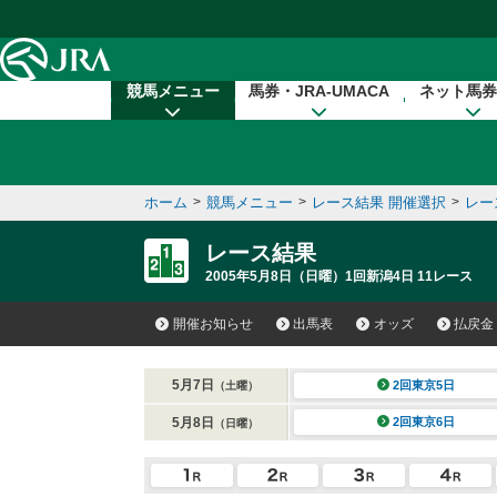
本文へ移動する
競馬メニュー
馬券・JRA-UMACA
ネット馬券
ホーム
>
競馬メニュー
>
レース結果 開催選択
>
レー
レース結果
2005年5月8日（日曜）1回新潟4日 11レース
開催お知らせ
出馬表
オッズ
払戻金
5月7日
2回東京5日
（土曜）
5月8日
2回東京6日
（日曜）