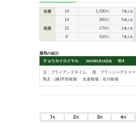
14
1,030
7
単勝
円
番人気
14
260
5
円
番人気
15
170
1
複勝
円
番人気
8
310
7
円
番人気
勝馬の紹介
チョウカイロイヤル
牡4
2001年5月14日生
父：ブライアンズタイム
母：ブラッシングストー
馬主：(株)平田牧場
生産牧場：谷川牧場