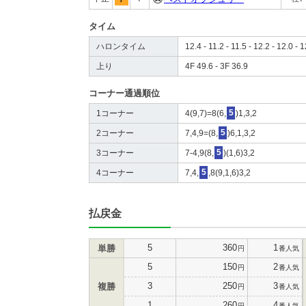
タイム
ハロンタイム
12.4 - 11.2 - 11.5 - 12.2 - 12.0 - 1
上り
4F 49.6 - 3F 36.9
コーナー通過順位
1コーナー
4(9,7)=8(6,
5
)1,3,2
2コーナー
7,4,9=(8,
5
)6,1,3,2
3コーナー
7-4,9(8,
5
)(1,6)3,2
4コーナー
7,4,
5
,8(9,1,6)3,2
払戻金
5
360
1
単勝
円
番人気
5
150
2
円
番人気
3
250
3
複勝
円
番人気
1
260
4
円
番人気