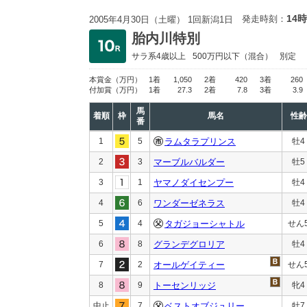
14時
発走時刻：
2005年4月30日（土曜） 1回新潟1日
胎内川特別
サラ系4歳以上
500万円以下
（混合）
別定
本賞金
（万円）
1着
1,050
2着
420
3着
260
付加賞
（万円）
1着
27.3
2着
7.8
3着
3.9
馬
着順
枠
馬名
性齢
番
1
5
ラムタラプリンス
牡4
2
3
マーブルバルダー
牡5
3
1
ヤマノダイセンプー
牡4
4
6
ワンダーゼネラス
牡4
5
4
タガジョーシャトル
せん
6
8
グランデグロリア
牡4
7
2
オールゲイティー
せん
8
9
トーセンリッジ
牝4
中止
7
ベストオブジュリー
牡7