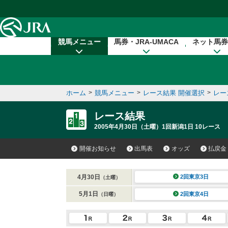
本文へ移動する
競馬メニュー
馬券・JRA-UMACA
ネット馬券
ホーム
>
競馬メニュー
>
レース結果 開催選択
>
レー
レース結果
2005年4月30日（土曜）1回新潟1日 10レース
開催お知らせ
出馬表
オッズ
払戻金
4月30日
2回東京3日
（土曜）
5月1日
2回東京4日
（日曜）