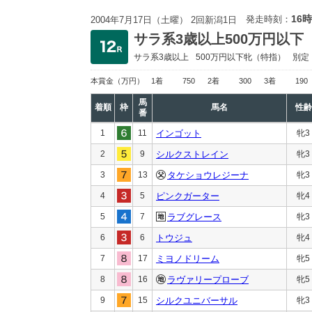
16時
発走時刻：
2004年7月17日（土曜） 2回新潟1日
サラ系3歳以上500万円以下
サラ系3歳以上
500万円以下
牝（特指）
別定
本賞金
（万円）
1着
750
2着
300
3着
190
馬
着順
枠
馬名
性齢
番
1
11
インゴット
牝3
2
9
シルクストレイン
牝3
3
13
タケショウレジーナ
牝3
4
5
ピンクガーター
牝4
5
7
ラブグレース
牝3
6
6
トウジュ
牝4
7
17
ミヨノドリーム
牝5
8
16
ラヴァリープローブ
牝5
9
15
シルクユニバーサル
牝3