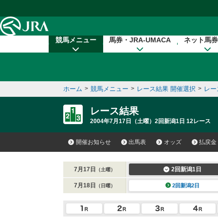
本文へ移動する
競馬メニュー
馬券・JRA-UMACA
ネット馬券
ホーム
>
競馬メニュー
>
レース結果 開催選択
>
レー
レース結果
2004年7月17日（土曜）2回新潟1日 12レース
開催お知らせ
出馬表
オッズ
払戻金
7月17日
2回新潟1日
（土曜）
7月18日
2回新潟2日
（日曜）