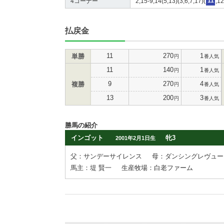
4コーナー
2,15-9,14(5,13)(3,6,7,17)(
11
,1
払戻金
11
270
1
単勝
円
番人気
11
140
1
円
番人気
9
270
4
複勝
円
番人気
13
200
3
円
番人気
勝馬の紹介
インゴット
牝3
2001年2月1日生
父：サンデーサイレンス
母：ダンシングレヴュー
馬主：堤 賢一
生産牧場：白老ファーム