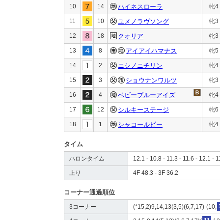
10
14
ハイネスローラ
牝4
11
10
ユメノラヴソング
牝3
12
18
クオリア
牝3
13
8
アイアイハマナス
牝5
14
2
ニシノニチリン
牝4
15
3
ショウナンワルツ
牝3
16
4
ベビーブルーアイズ
牝4
17
12
シルキーステージ
牝6
18
1
シャコールビー
牝4
タイム
ハロンタイム
12.1 - 10.8 - 11.3 - 11.6 - 12.1 - 1
上り
4F 48.3 - 3F 36.2
コーナー通過順位
3コーナー
(*15,2)9,14,13(3,5)(6,7,17)-(10,