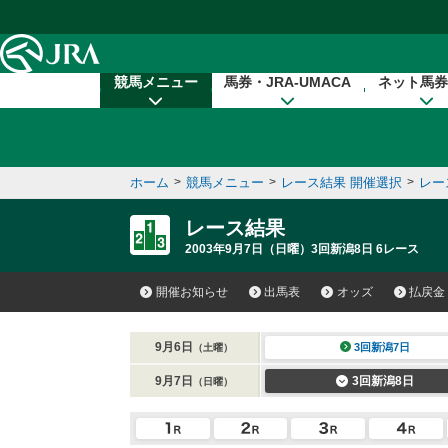
本文へ移動する
競馬メニュー
馬券・JRA-UMACA
ネット馬券
ホーム
>
競馬メニュー
>
レース結果 開催選択
>
レー
レース結果
2003年9月7日（日曜）3回新潟8日 6レース
開催お知らせ
出馬表
オッズ
払戻金
9月6日
3回新潟7日
（土曜）
9月7日
3回新潟8日
（日曜）