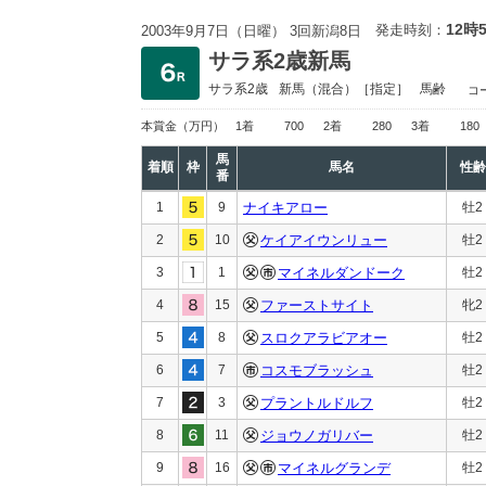
12時
発走時刻：
2003年9月7日（日曜） 3回新潟8日
サラ系2歳新馬
サラ系2歳
新馬
（混合）［指定］
馬齢
コ
本賞金
（万円）
1着
700
2着
280
3着
180
馬
着順
枠
馬名
性齢
番
1
9
ナイキアロー
牡2
2
10
ケイアイウンリュー
牡2
3
1
マイネルダンドーク
牡2
4
15
ファーストサイト
牝2
5
8
スロクアラビアオー
牡2
6
7
コスモブラッシュ
牡2
7
3
プラントルドルフ
牡2
8
11
ジョウノガリバー
牡2
9
16
マイネルグランデ
牡2