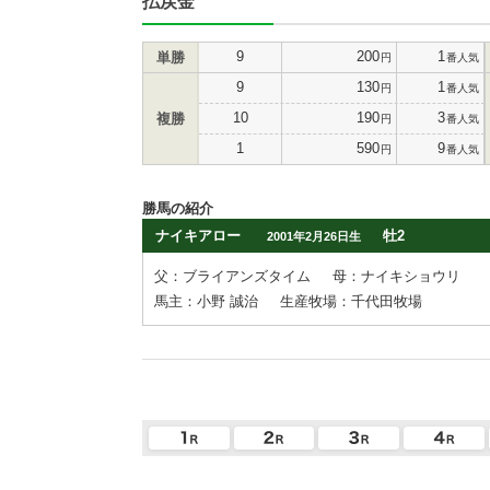
払戻金
9
200
1
単勝
円
番人気
9
130
1
円
番人気
10
190
3
複勝
円
番人気
1
590
9
円
番人気
勝馬の紹介
ナイキアロー
牡2
2001年2月26日生
父：ブライアンズタイム
母：ナイキショウリ
馬主：小野 誠治
生産牧場：千代田牧場