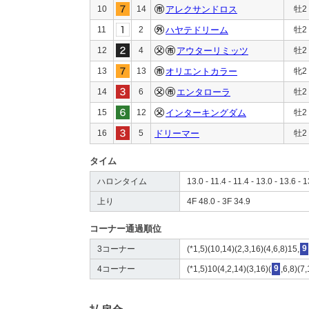
10
14
アレクサンドロス
牡2
11
2
ハヤテドリーム
牡2
12
4
アウターリミッツ
牡2
13
13
オリエントカラー
牝2
14
6
エンタローラ
牡2
15
12
インターキングダム
牡2
16
5
ドリーマー
牡2
タイム
ハロンタイム
13.0 - 11.4 - 11.4 - 13.0 - 13.6 - 1
上り
4F 48.0 - 3F 34.9
コーナー通過順位
3コーナー
(*1,5)(10,14)(2,3,16)(4,6,8)15,
9
4コーナー
(*1,5)10(4,2,14)(3,16)(
9
,6,8)(7