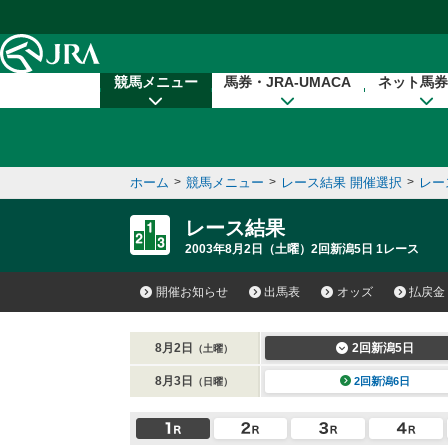
本文へ移動する
競馬メニュー
馬券・JRA-UMACA
ネット馬券
ホーム
>
競馬メニュー
>
レース結果 開催選択
>
レー
レース結果
2003年8月2日（土曜）2回新潟5日 1レース
開催お知らせ
出馬表
オッズ
払戻金
8月2日
2回新潟5日
（土曜）
8月3日
2回新潟6日
（日曜）