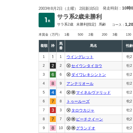
10時
発走時刻：
2003年8月2日（土曜） 2回新潟5日
サラ系2歳未勝利
1,2
サラ系2歳
未勝利
[指定]
馬齢
コース：
本賞金
（万円）
1着
500
2着
200
3着
130
馬
着順
枠
馬名
性齢
番
1
1
ウイングレット
牝2
2
2
セイウンタイヨウ
牡2
3
6
ダイワレキシントン
牡2
4
9
アンテリオール
牡2
5
4
マイネルヴァリッド
牡2
6
8
トゥールーズ
牝2
7
3
タロウカジャ
牡2
8
7
ピーチクイーン
牝2
9
10
グランドオ
牡2