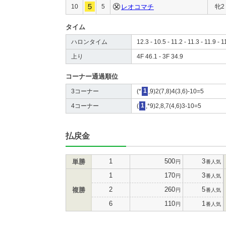
10
5
レオコマチ
牝2
タイム
ハロンタイム
12.3 - 10.5 - 11.2 - 11.3 - 11.9 - 1
上り
4F 46.1 - 3F 34.9
コーナー通過順位
3コーナー
(*
1
,9)2(7,8)4(3,6)-10=5
4コーナー
(
1
,*9)2,8,7(4,6)3-10=5
払戻金
1
500
3
単勝
円
番人気
1
170
3
円
番人気
2
260
5
複勝
円
番人気
6
110
1
円
番人気