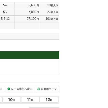
5-7
2,630
10
円
番人気
5-7
7,030
27
円
番人気
5-7-12
27,100
101
円
番人気
る
レース選択へ戻る
印刷用ページ