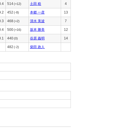
8.4
514
土田 稔
4
(+12)
9.2
452
本郷 一彦
13
(-8)
0.3
468
清水 美波
7
(+2)
0.4
500
坂本 勝美
12
(+16)
0.1
440
谷原 義明
14
(0)
482
柴田 政人
(-2)