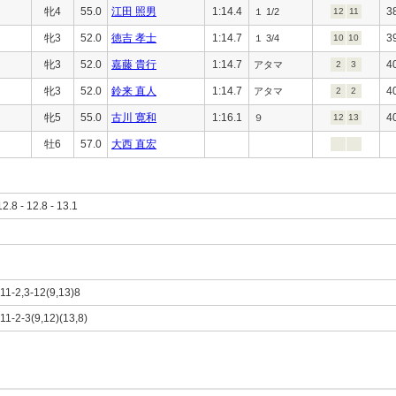
牝4
55.0
江田 照男
1:14.4
3
１ 1/2
12
11
牝3
52.0
徳吉 孝士
1:14.7
3
１ 3/4
10
10
牝3
52.0
嘉藤 貴行
1:14.7
4
アタマ
2
3
牝3
52.0
鈴来 直人
1:14.7
4
アタマ
2
2
牝5
55.0
古川 寛和
1:16.1
4
９
12
13
牡6
57.0
大西 直宏
12.8 - 12.8 - 13.1
,11-2,3-12(9,13)8
)11-2-3(9,12)(13,8)