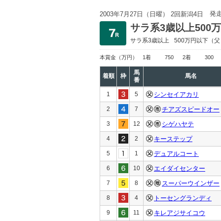
発
2003年7月27日（日曜） 2回新潟4日
サラ系3歳以上500
サラ系3歳以上
500万円以下
（父
本賞金
（万円）
1着
750
2着
300
馬
着順
枠
馬名
番
1
5
シンセイアカリ
2
7
チアズスピードオー
3
12
シゲハヤテ
4
2
キーステップ
5
1
デュアルコート
6
10
エイダイセンター
7
8
スーパーウインザー
8
4
トーセングランディ
9
11
キレアジサイコウ