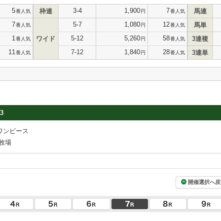
5
3-4
1,900
7
枠連
馬連
番人気
円
番人気
7
5-7
1,080
12
馬単
番人気
円
番人気
1
5-12
5,260
58
ワイド
3連複
番人気
円
番人気
11
7-12
1,840
28
3連単
番人気
円
番人気
3
ワンピース
牧場
開催選択へ戻