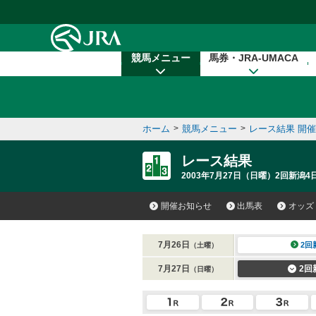
本文へ移動する
競馬メニュー
馬券・JRA-UMACA
ホーム
>
競馬メニュー
>
レース結果 開
レース結果
2003年7月27日（日曜）2回新潟4
開催お知らせ
出馬表
オッズ
7月26日
2回
（土曜）
7月27日
2回
（日曜）