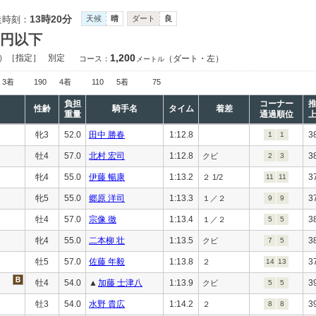
13時20分
走時刻：
天候
晴
ダート
良
万円以下
1,200
）［指定］
別定
（ダート・左）
コース：
メートル
3着
190
4着
110
5着
75
負担
コーナー
性齢
騎手名
タイム
着差
重量
通過順位
牝3
52.0
田中 勝春
1:12.8
3
1
1
牡4
57.0
北村 宏司
1:12.8
3
クビ
2
3
牝4
55.0
伊藤 暢康
1:13.2
3
２ 1/2
11
11
牝5
55.0
郷原 洋司
1:13.3
3
１／２
9
9
牡4
57.0
宗像 徹
1:13.4
3
１／２
5
5
牝4
55.0
二本柳 壮
1:13.5
3
クビ
7
5
牡5
57.0
佐藤 年毅
1:13.8
3
２
14
13
牡4
54.0
▲
加藤 士津八
1:13.9
3
クビ
5
5
牡3
54.0
水野 貴広
1:14.2
3
２
8
8