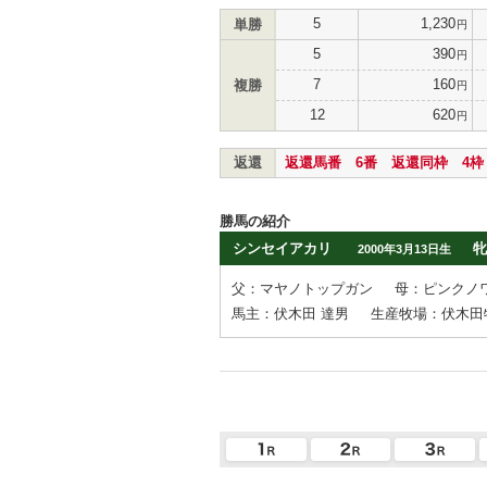
5
1,230
単勝
円
5
390
円
7
160
複勝
円
12
620
円
返還
返還馬番 6番 返還同枠 4枠
勝馬の紹介
シンセイアカリ
牝
2000年3月13日生
父：マヤノトップガン
母：ピンクノ
馬主：伏木田 達男
生産牧場：伏木田