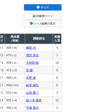
オッズ
印刷用ページ
レース結果の見方
推定
馬体重
単勝
調教師名
上り
人気
（増減）
8.7
484
嶋田 功
5
(+8)
8.5
470
増沢 末夫
1
(-2)
7.3
458
大和田 稔
10
(-2)
7.9
472
宮 徹
9
(+2)
8.7
488
矢野 進
8
(-6)
8.7
468
鈴木 康弘
6
(+42)
7.5
552
山田 要一
3
(+8)
9.2
502
佐々木 亜良
11
(+4)
9.2
484
手塚 貴久
2
(+4)