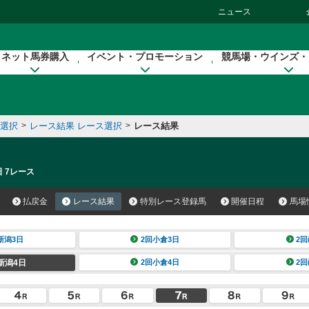
ニュース
ネット馬券購入
イベント・プロモーション
競馬場・ウインズ・
催選択
>
レース結果 レース選択
>
レース結果
日 7レース
払戻金
レース結果
特別レース登録馬
開催日程
馬場
新潟3日
2回小倉3日
2回
新潟4日
2回小倉4日
2回