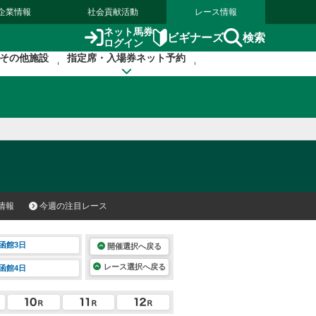
企業情報
社会貢献活動
レース情報
ネット馬券
検索
ビギナーズ
ログイン
その他施設
指定席・入場券ネット予約
情報
今週の注目レース
函館3日
開催選択へ戻る
レース選択へ戻る
函館4日