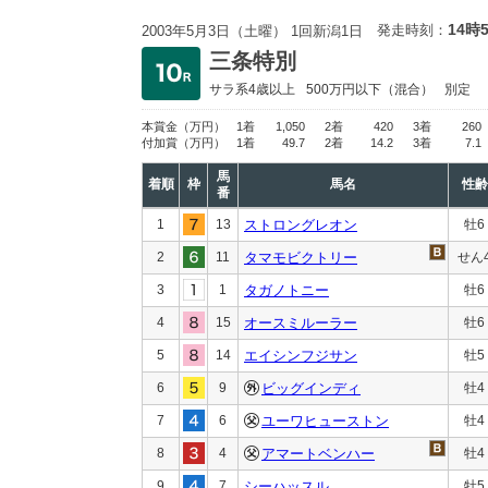
14時
発走時刻：
2003年5月3日（土曜） 1回新潟1日
三条特別
サラ系4歳以上
500万円以下
（混合）
別定
本賞金
（万円）
1着
1,050
2着
420
3着
260
付加賞
（万円）
1着
49.7
2着
14.2
3着
7.1
馬
着順
枠
馬名
性齢
番
1
13
ストロングレオン
牡6
2
11
タマモビクトリー
せん
3
1
タガノトニー
牡6
4
15
オースミルーラー
牡6
5
14
エイシンフジサン
牡5
6
9
ビッグインディ
牡4
7
6
ユーワヒューストン
牡4
8
4
アマートベンハー
牡4
9
7
シーハッスル
牡5