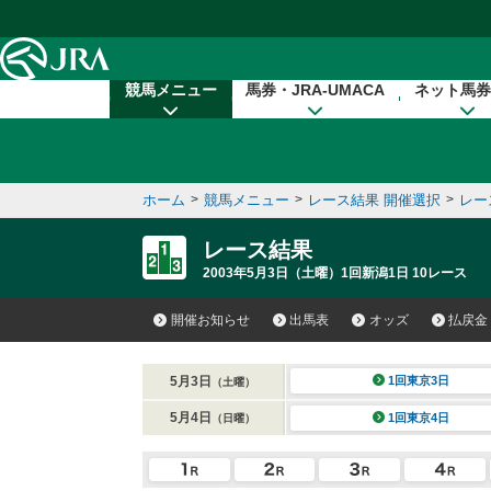
本文へ移動する
競馬メニュー
馬券・JRA-UMACA
ネット馬券
ホーム
>
競馬メニュー
>
レース結果 開催選択
>
レー
レース結果
2003年5月3日（土曜）1回新潟1日 10レース
開催お知らせ
出馬表
オッズ
払戻金
5月3日
1回東京3日
（土曜）
5月4日
1回東京4日
（日曜）