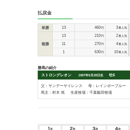
払戻金
13
460
3
単勝
円
番人気
13
210
2
円
番人気
11
270
4
複勝
円
番人気
1
630
10
円
番人気
勝馬の紹介
ストロングレオン
牡6
1997年5月28日生
父：サンデーサイレンス
母：レインボーブルー
馬主：村木 篤
生産牧場：千葉飯田牧場