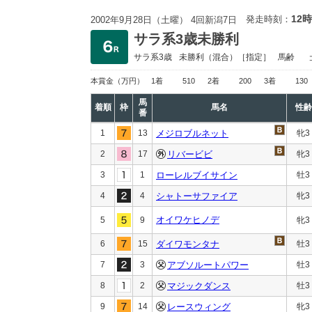
12時
発走時刻：
2002年9月28日（土曜） 4回新潟7日
サラ系3歳未勝利
サラ系3歳
未勝利
（混合）［指定］
馬齢
本賞金
（万円）
1着
510
2着
200
3着
130
馬
着順
枠
馬名
性齢
番
1
13
メジロブルネット
牝3
2
17
リバービビ
牝3
3
1
ローレルブイサイン
牡3
4
4
シャトーサファイア
牝3
オイワケヒノデ
5
9
牝3
6
15
ダイワモンタナ
牡3
7
3
アブソルートパワー
牡3
8
2
マジックダンス
牡3
9
14
レースウィング
牝3