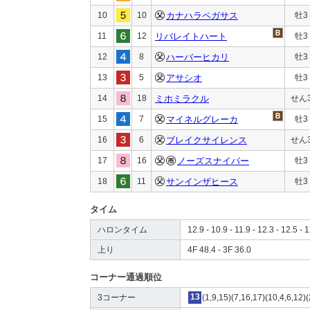
10
10
カナハラペガサス
牡3
11
12
リバレイトハート
牡3
12
8
ハーバーヒカリ
牡3
13
5
アサシオ
牡3
14
18
ミホミラクル
せん
15
7
マイネルグレーカ
牡3
16
6
ブレイクサイレンス
せん
17
16
ノーズスナイパー
牡3
18
11
サンインザヒース
牡3
タイム
ハロンタイム
12.9 - 10.9 - 11.9 - 12.3 - 12.5 - 1
上り
4F 48.4 - 3F 36.0
コーナー通過順位
3コーナー
13
(1,9,15)(7,16,17)(10,4,6,12)(