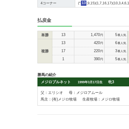
4コーナー
(*
13
,9,15)(1,7,16,17)(10,3,4,6,
払戻金
13
1,470
5
単勝
円
番人気
13
420
6
円
番人気
17
220
3
複勝
円
番人気
1
390
5
円
番人気
勝馬の紹介
メジロブルネット
牝3
1999年3月17日生
父：エリシオ
母：メジロアムール
馬主：(有)メジロ牧場
生産牧場：メジロ牧場