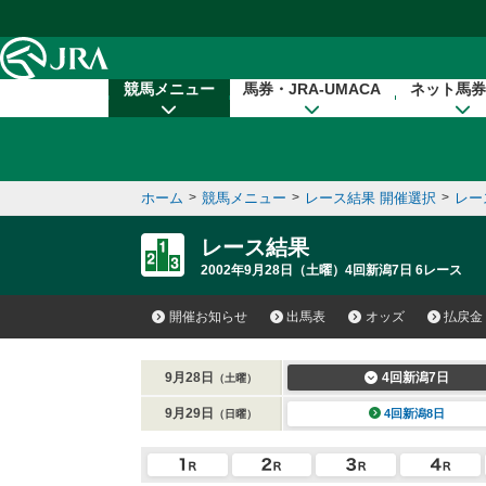
本文へ移動する
競馬メニュー
馬券・JRA-UMACA
ネット馬券
ホーム
>
競馬メニュー
>
レース結果 開催選択
>
レー
レース結果
2002年9月28日（土曜）4回新潟7日 6レース
開催お知らせ
出馬表
オッズ
払戻金
9月28日
4回新潟7日
（土曜）
9月29日
4回新潟8日
（日曜）