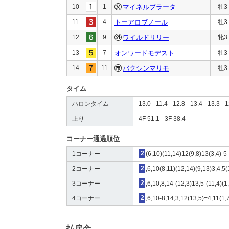
10
1
マイネルプラータ
牡3
11
4
トーアロブノール
牡3
12
9
ワイルドリリー
牝3
13
7
オンワードモデスト
牡3
14
11
バクシンマリモ
牡3
タイム
ハロンタイム
13.0 - 11.4 - 12.8 - 13.4 - 13.3 - 1
上り
4F 51.1 - 3F 38.4
コーナー通過順位
1コーナー
2
(6,10)(11,14)12(9,8)13(3,4)-5-
2コーナー
2
,6,10(8,11)(12,14)(9,13)3,4,5(
3コーナー
2
,6,10,8,14-(12,3)13,5-(11,4)(1
4コーナー
2
,6,10-8,14,3,12(13,5)=4,11(1,
払戻金