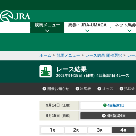
本文へ移動する
競馬メニュー
馬券・JRA-UMACA
ネット馬券
ホーム
>
競馬メニュー
>
レース結果 開催選択
>
レー
レース結果
2002年9月15日（日曜）4回新潟4日 4レース
開催お知らせ
出馬表
オッズ
払戻金
9月14日
4回新潟3日
（土曜）
9月15日
4回新潟4日
（日曜）