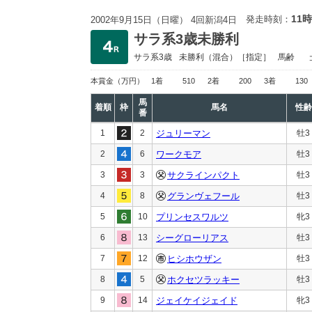
11時
発走時刻：
2002年9月15日（日曜） 4回新潟4日
サラ系3歳未勝利
サラ系3歳
未勝利
（混合）［指定］
馬齢
本賞金
（万円）
1着
510
2着
200
3着
130
馬
着順
枠
馬名
性齢
番
1
2
ジュリーマン
牡3
2
6
ワークモア
牡3
3
3
サクラインパクト
牡3
4
8
グランヴェフール
牡3
5
10
プリンセスワルツ
牝3
6
13
シーグローリアス
牡3
7
12
ヒシホウザン
牡3
8
5
ホクセツラッキー
牡3
9
14
ジェイケイジェイド
牝3