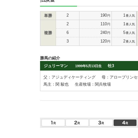
2
190
1
単勝
円
番人気
2
110
1
円
番人気
6
240
5
複勝
円
番人気
3
120
2
円
番人気
勝馬の紹介
ジュリーマン
牡3
1999年5月13日生
父：アジュディケーティング
母：アロープリンセ
馬主：関 駿也
生産牧場：関兵牧場