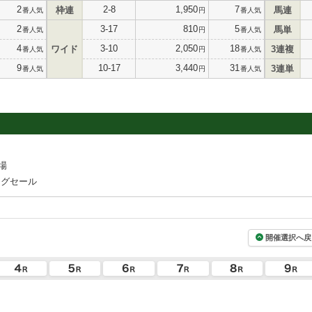
2
2-8
1,950
7
枠連
馬連
番人気
円
番人気
2
3-17
810
5
馬単
番人気
円
番人気
4
3-10
2,050
18
ワイド
3連複
番人気
円
番人気
9
10-17
3,440
31
3連単
番人気
円
番人気
場
ングセール
開催選択へ戻