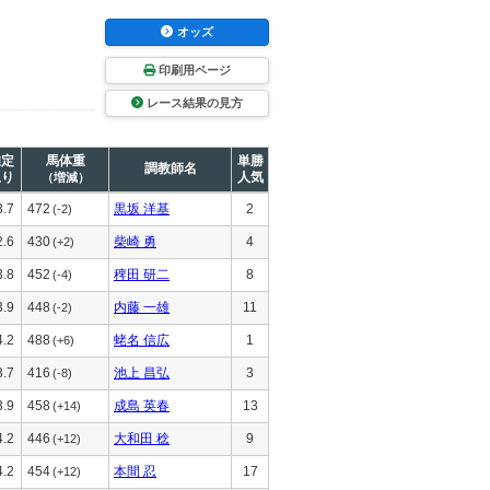
オッズ
印刷用ページ
レース結果の見方
推定
馬体重
単勝
調教師名
上り
人気
（増減）
3.7
472
黒坂 洋基
2
(-2)
2.6
430
柴崎 勇
4
(+2)
3.8
452
稗田 研二
8
(-4)
3.9
448
内藤 一雄
11
(-2)
4.2
488
蛯名 信広
1
(+6)
3.7
416
池上 昌弘
3
(-8)
3.9
458
成島 英春
13
(+14)
4.2
446
大和田 稔
9
(+12)
4.2
454
本間 忍
17
(+12)