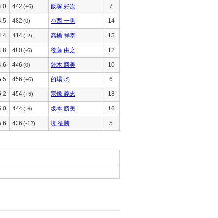
4.0
442
飯塚 好次
7
(+6)
4.5
482
小西 一男
14
(0)
4.4
414
高橋 祥泰
15
(-2)
4.8
480
後藤 由之
12
(-6)
4.6
446
鈴木 勝美
10
(0)
5.5
456
的場 均
6
(+6)
5.2
454
宗像 義忠
18
(+6)
5.0
444
坂本 勝美
16
(-6)
5.6
436
境 征勝
5
(-12)