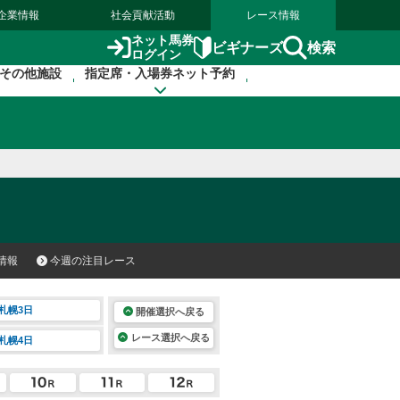
企業情報
社会貢献活動
レース情報
ネット馬券
検索
ビギナーズ
ログイン
その他施設
指定席・入場券ネット予約
情報
今週の注目レース
札幌3日
開催選択へ戻る
レース選択へ戻る
札幌4日