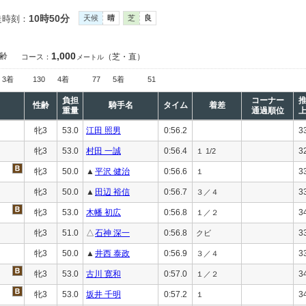
10時50分
走時刻：
天候
晴
芝
良
1,000
齢
（芝・直）
コース：
メートル
3着
130
4着
77
5着
51
負担
コーナー
性齢
騎手名
タイム
着差
重量
通過順位
牝3
53.0
江田 照男
0:56.2
3
牝3
53.0
村田 一誠
0:56.4
3
１ 1/2
牝3
50.0
▲
平沢 健治
0:56.6
3
１
牝3
50.0
▲
田辺 裕信
0:56.7
3
３／４
牝3
53.0
木幡 初広
0:56.8
3
１／２
牝3
51.0
△
石神 深一
0:56.8
3
クビ
牝3
50.0
▲
井西 泰政
0:56.9
3
３／４
牝3
53.0
古川 寛和
0:57.0
3
１／２
牝3
53.0
坂井 千明
0:57.2
3
１