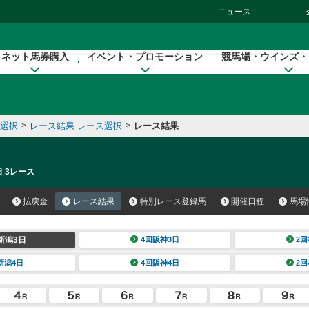
ニュース
ネット馬券購入
イベント・プロモーション
競馬場・ウインズ・
催選択
>
レース結果 レース選択
>
レース結果
日 3レース
払戻金
レース結果
特別レース登録馬
開催日程
馬場
新潟3日
4回阪神3日
2回
新潟4日
4回阪神4日
2回