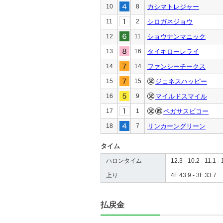
10
8
カシマトレジャー
11
2
シロガネジョウ
12
11
ショウナンマニック
13
16
タイキローレライ
14
14
ファンシーチークス
15
15
ジェネスハッピー
16
9
マイルドスマイル
17
1
ペガサスビコー
18
7
リンカーングリーン
タイム
ハロンタイム
12.3 - 10.2 - 11.1 - 
上り
4F 43.9 - 3F 33.7
払戻金