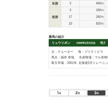
3
450
単勝
円
3
180
円
17
260
複勝
円
10
820
円
勝馬の紹介
リュウリボン
牝3
1999年5月5日生
父：テユーター
母：プリティビラ
馬主：福井 章哉
生産牧場：マル良牧
取引市場：2001年
北海道5月トレーニ