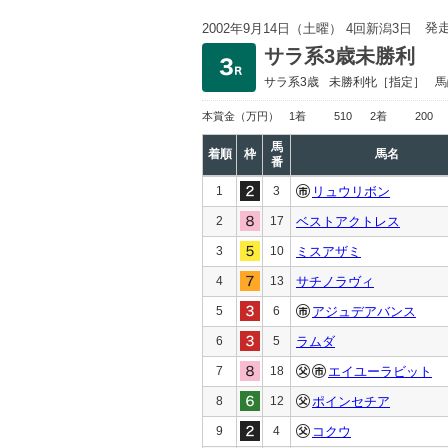
発
2002年9月14日（土曜） 4回新潟3日
サラ系3歳未勝利
サラ系3歳
未勝利
牝［指定］
馬
本賞金
（万円）
1着
510
2着
200
馬
着順
枠
馬名
番
1
3
リュウリボン
2
17
ベストアクトレス
3
10
ミスアザミ
4
13
サチノラヴィ
5
6
アジュデアバンス
6
5
ラムダ
7
18
エイユーラビット
8
12
ポインセチア
9
4
コクウ