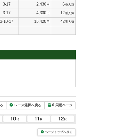
3-17
2,430
6
円
番人気
3-17
4,330
12
円
番人気
3-10-17
15,420
42
円
番人気
る
レース選択へ戻る
印刷用ページ
ページトップへ戻る