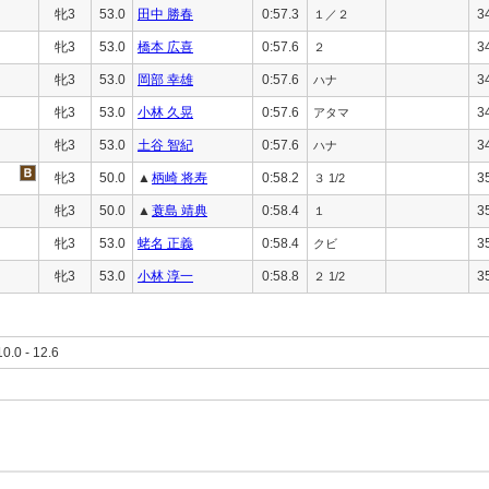
牝3
53.0
田中 勝春
0:57.3
3
１／２
牝3
53.0
橋本 広喜
0:57.6
3
２
牝3
53.0
岡部 幸雄
0:57.6
3
ハナ
牝3
53.0
小林 久晃
0:57.6
3
アタマ
牝3
53.0
土谷 智紀
0:57.6
3
ハナ
牝3
50.0
▲
柄崎 将寿
0:58.2
3
３ 1/2
牝3
50.0
▲
蓑島 靖典
0:58.4
3
１
牝3
53.0
蛯名 正義
0:58.4
3
クビ
牝3
53.0
小林 淳一
0:58.8
3
２ 1/2
10.0 - 12.6