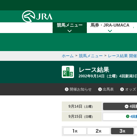
本文へ移動する
競馬メニュー
馬券・JRA-UMACA
ホーム
>
競馬メニュー
>
レース結果 開
レース結果
2002年9月14日（土曜）4回新潟3
開催お知らせ
出馬表
オッズ
9月14日
4回
（土曜）
9月15日
4回
（日曜）