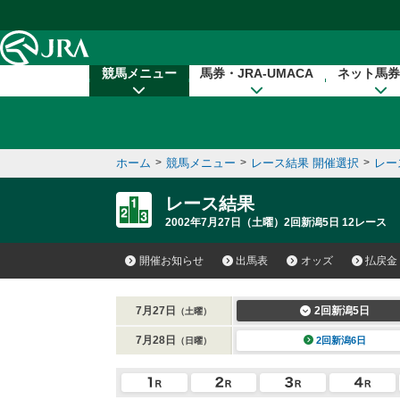
本文へ移動する
競馬メニュー
馬券・JRA-UMACA
ネット馬券
ホーム
>
競馬メニュー
>
レース結果 開催選択
>
レー
レース結果
2002年7月27日（土曜）2回新潟5日 12レース
開催お知らせ
出馬表
オッズ
払戻金
7月27日
2回新潟5日
（土曜）
7月28日
2回新潟6日
（日曜）