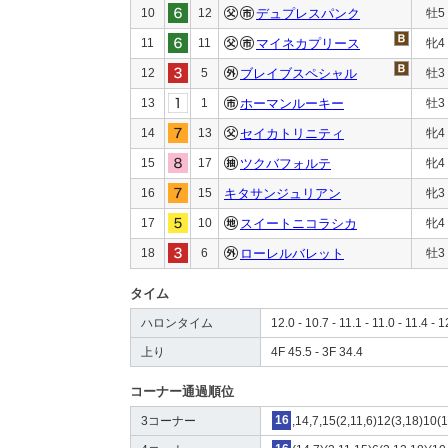
10
12
デュプレスパンク
牡5
11
11
マイネカプリース
牝4
12
5
ブレイブスペシャル
牡3
13
1
ホーマンルーキー
牡3
14
13
セイカトリニティ
牝4
15
17
ツクバフォルテ
牝4
16
15
キタサンジュリアン
牝3
17
10
スイートニコラシカ
牝4
18
6
ローレルバレット
牡3
タイム
ハロンタイム
12.0 - 10.7 - 11.1 - 11.0 - 11.4 - 1
上り
4F 45.5 - 3F 34.4
コーナー通過順位
3コーナー
16
,14,7,15(2,11,6)12(3,18)10(1