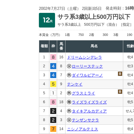
16時
発走時刻：
2002年7月27日（土曜） 2回新潟5日
サラ系3歳以上500万円以下
サラ系3歳以上
500万円以下
（混合）［指定］
本賞金
（万円）
1着
750
2着
300
3着
190
馬
着順
枠
馬名
性齢
番
1
16
ドリームシンデレラ
牝4
2
8
ローリーステック
牡3
3
7
ダイワルビアーノ
牡4
4
9
テンケイ
牡4
5
2
グラスミライ
牡4
6
18
ライズライズライズ
牝5
7
4
タイキアルカディア
せん
8
3
テンザンサクラ
牝5
9
14
ニシノアルテミス
牝4