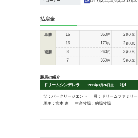
4コーナー
16
(14,7)(2,11,15)6(3,12,18)(10
払戻金
16
360
2
単勝
円
番人気
16
170
2
円
番人気
8
260
3
複勝
円
番人気
7
350
5
円
番人気
勝馬の紹介
ドリームシンデレラ
牝4
1998年3月26日生
父：パークリージエント
母：ドリームファミリー
馬主：宮本 進
生産牧場：的場牧場