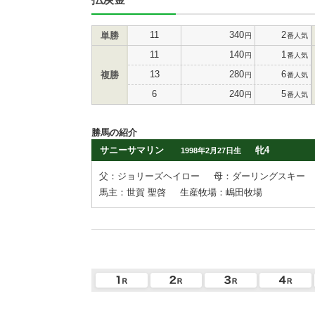
11
340
2
単勝
円
番人気
11
140
1
円
番人気
13
280
6
複勝
円
番人気
6
240
5
円
番人気
勝馬の紹介
サニーサマリン
牝4
1998年2月27日生
父：ジョリーズヘイロー
母：ダーリングスキー
馬主：世賀 聖啓
生産牧場：嶋田牧場