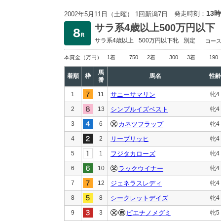
13時
発走時刻：
2002年5月11日（土曜） 1回新潟7日
サラ系4歳以上500万円以下
サラ系4歳以上
500万円以下
牝
別定
コー
本賞金
（万円）
1着
750
2着
300
3着
190
馬
着順
枠
馬名
性齢
番
1
11
サニーサマリン
牝4
2
13
シンプルイズベスト
牝4
3
6
カネツフラップ
牝4
4
2
リープリッヒ
牝4
5
1
フジタカローズ
牝4
6
10
ラックウイナー
牝4
7
12
ジェネラスレディ
牝4
8
8
シークレットデイズ
牝4
9
3
ピエナノメグミ
牝5