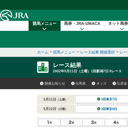
本文へ移動する
競馬メニュー
馬券・JRA-UMACA
ネット馬券
ホーム
>
競馬メニュー
>
レース結果 開催選択
>
レー
レース結果
2002年5月11日（土曜）1回新潟7日 8レース
開催お知らせ
出馬表
オッズ
払戻金
5月11日
3回東京7日
（土曜）
5月12日
3回東京8日
（日曜）