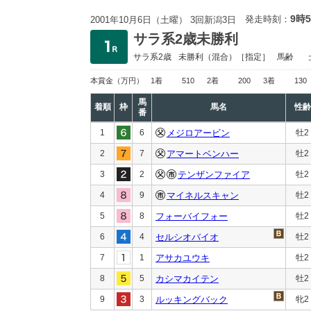
9時
発走時刻：
2001年10月6日（土曜） 3回新潟3日
サラ系2歳未勝利
サラ系2歳
未勝利
（混合）［指定］
馬齢
本賞金
（万円）
1着
510
2着
200
3着
130
馬
着順
枠
馬名
性齢
番
1
6
メジロアービン
牡2
2
7
アマートベンハー
牡2
3
2
テンザンファイア
牡2
4
9
マイネルスキャン
牡2
5
8
フォーバイフォー
牡2
6
4
セルシオバイオ
牡2
7
1
アサカユウキ
牡2
8
5
カシマカイテン
牡2
9
3
ルッキングバック
牝2