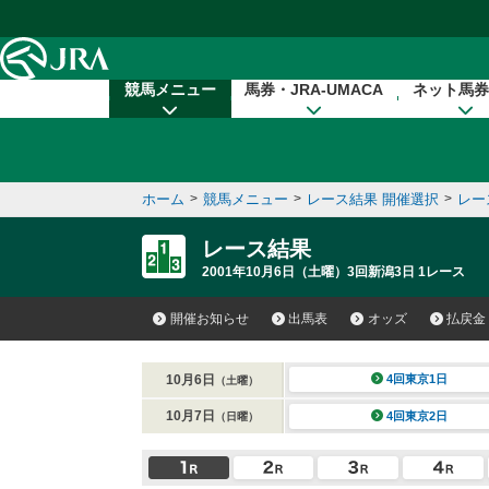
本文へ移動する
競馬メニュー
馬券・JRA-UMACA
ネット馬券
ホーム
>
競馬メニュー
>
レース結果 開催選択
>
レー
レース結果
2001年10月6日（土曜）3回新潟3日 1レース
開催お知らせ
出馬表
オッズ
払戻金
10月6日
4回東京1日
（土曜）
10月7日
4回東京2日
（日曜）