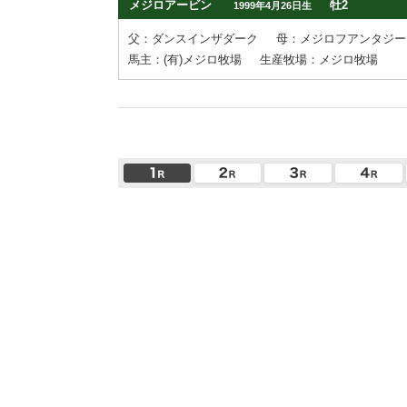
メジロアービン
牡2
1999年4月26日生
父：ダンスインザダーク
母：メジロフアンタジー
馬主：(有)メジロ牧場
生産牧場：メジロ牧場