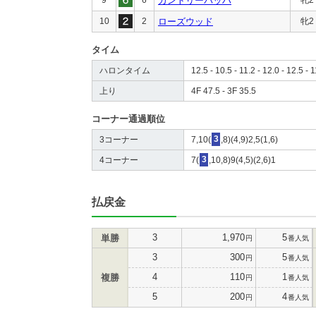
カントリーバッハ
10
2
ローズウッド
牝2
タイム
ハロンタイム
12.5 - 10.5 - 11.2 - 12.0 - 12.5 - 1
上り
4F 47.5 - 3F 35.5
コーナー通過順位
3コーナー
7,10(
3
,8)(4,9)2,5(1,6)
4コーナー
7(
3
,10,8)9(4,5)(2,6)1
払戻金
3
1,970
5
単勝
円
番人気
3
300
5
円
番人気
4
110
1
複勝
円
番人気
5
200
4
円
番人気