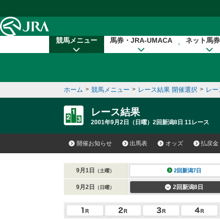
本文へ移動する
競馬メニュー
馬券・JRA-UMACA
ネット馬券
ホーム
>
競馬メニュー
>
レース結果 開催選択
>
レー
レース結果
2001年9月2日（日曜）2回新潟8日 11レース
開催お知らせ
出馬表
オッズ
払戻金
9月1日
2回新潟7日
（土曜）
9月2日
2回新潟8日
（日曜）