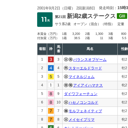
15時
発走時刻：
2001年9月2日（日曜） 2回新潟8日
新潟2歳ステークス
第21回
サラ系2歳
オープン
（混合）（特指）
定量
本賞金
（万円）
1着
3,200
2着
1,300
3着
800
付加賞
（万円）
1着
38.5
2着
11
3着
5.5
馬
着順
枠
馬名
性齢
番
1
3
バランスオブゲーム
牡2
2
4
スターエルドラード
牡2
3
5
マイネルジェム
牡2
4
1
アイアイハマナス
牝2
5
9
ダイワフォーチュン
牡2
6
10
ハセノコンコルド
牡2
7
7
モルフェネイティブ
牡2
8
8
メイセイプリマ
牝2
9
6
牝2