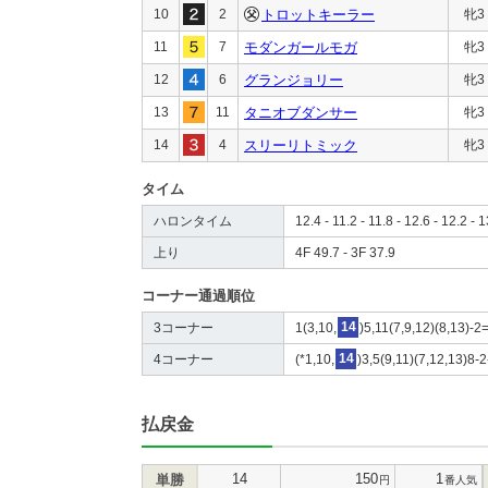
10
2
トロットキーラー
牝3
11
7
モダンガールモガ
牝3
12
6
グランジョリー
牝3
13
11
タニオブダンサー
牝3
14
4
スリーリトミック
牝3
タイム
ハロンタイム
12.4 - 11.2 - 11.8 - 12.6 - 12.2 - 
上り
4F 49.7 - 3F 37.9
コーナー通過順位
3コーナー
1(3,10,
14
)5,11(7,9,12)(8,13)-2
4コーナー
(*1,10,
14
)3,5(9,11)(7,12,13)8-2
払戻金
14
150
1
単勝
円
番人気