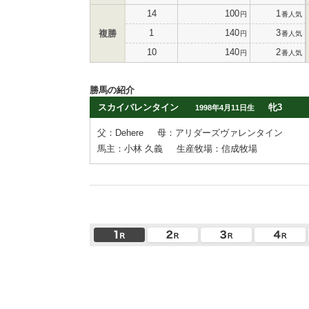
14
100
1
円
番人気
1
140
3
複勝
円
番人気
10
140
2
円
番人気
勝馬の紹介
スカイバレンタイン
牝3
1998年4月11日生
父：Dehere
母：アリダーズヴァレンタイン
馬主：小林 久義
生産牧場：信成牧場