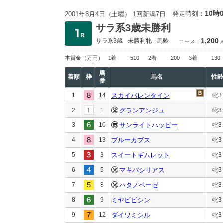
10時
発走時刻：
2001年8月4日（土曜） 1回新潟7日
サラ系3歳未勝利
1,200
サラ系3歳
未勝利
牝
馬齢
コース：
本賞金
（万円）
1着
510
2着
200
3着
130
馬
着順
枠
馬名
性齢
番
1
14
スカイバレンタイン
牝3
2
1
グランアンジュ
牝3
3
10
サンライトハッピー
牝3
4
13
ブルーカブス
牝3
5
3
スイートギムレット
牝3
6
5
マキバシリアス
牝3
7
8
ハタノベーゼ
牝3
8
9
ミヤビビシン
牝3
9
12
ダイワミシル
牝3