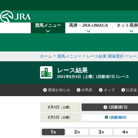
本文へ移動する
競馬メニュー
馬券・JRA-UMACA
ネット馬券
ホーム
>
競馬メニュー
>
レース結果 開催選択
>
レー
レース結果
2001年8月4日（土曜）1回新潟7日 1レース
開催お知らせ
出馬表
オッズ
払戻金
8月4日
1回新潟7日
（土曜）
8月5日
1回新潟8日
（日曜）