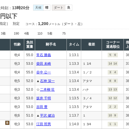
13時20分
走時刻：
天候
晴
ダート
良
万円以下
1,200
指定］
別定
（ダート・左）
コース：
メートル
3着
190
4着
110
5着
75
負担
コーナー
性齢
騎手名
タイム
着差
重量
通過順位
牝4
55.0
常石 勝義
1:13.1
3
5
6
牝3
53.0
柴田 未崎
1:13.3
3
１ 1/4
14
14
牝4
55.0
谷中 公一
1:13.4
3
１／２
3
4
牝5
52.0
▲
石神 深一
1:13.4
3
アタマ
8
8
牝3
52.0
☆
二本柳 壮
1:13.4
3
ハナ
13
13
牝3
53.0
坂井 千明
1:13.5
3
３／４
12
12
牝3
53.0
吉田 豊
1:13.5
3
アタマ
2
2
牝6
51.0
▲
平沢 健治
1:13.7
3
１
10
9
牝3
53.0
江田 照男
1:14.0
3
１ 3/4
1
1