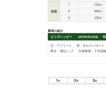
7
110
円
8
460
複勝
円
4
130
円
勝馬の紹介
ビッグハッピー
牝
1997年3月22日生
父：アフリート
母：モルゲンロート
馬主：(有)ビッグ
生産牧場：下河辺