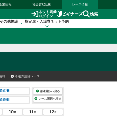
企業情報
社会貢献活動
レース情報
ネット馬券
検索
ビギナーズ
ログイン
その他施設
指定席・入場券ネット予約
情報
今週の注目レース
函館7日
開催選択へ戻る
レース選択へ戻る
函館8日