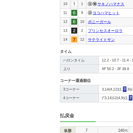
10
1
サキノハマナス
11
9
ヨコハマヒット
12
10
ポニーガール
13
2
プリンセスオーロラ
14
12
サテライトサン
タイム
ハロンタイム
12.2 - 10.7 - 11.4 - 
上り
4F 50.2 - 3F 38.8
コーナー通過順位
3コーナー
3,14(4,12)(1,
7
,9)
4コーナー
(*3,14)12(4,9)(1,
7
払戻金
7
240
単勝
円