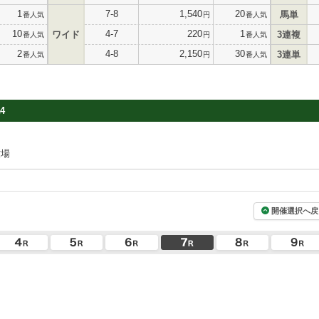
1
7-8
1,540
20
馬単
番人気
円
番人気
10
4-7
220
1
ワイド
3連複
番人気
円
番人気
2
4-8
2,150
30
3連単
番人気
円
番人気
4
牧場
開催選択へ戻