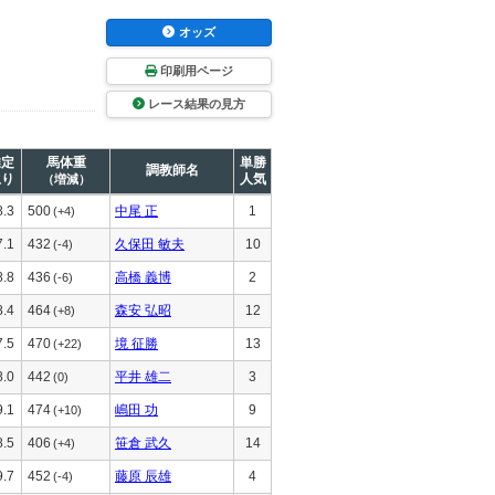
オッズ
印刷用ページ
レース結果の見方
推定
馬体重
単勝
調教師名
上り
人気
（増減）
8.3
500
中尾 正
1
(+4)
7.1
432
久保田 敏夫
10
(-4)
8.8
436
高橋 義博
2
(-6)
8.4
464
森安 弘昭
12
(+8)
7.5
470
境 征勝
13
(+22)
8.0
442
平井 雄二
3
(0)
9.1
474
嶋田 功
9
(+10)
8.5
406
笹倉 武久
14
(+4)
9.7
452
藤原 辰雄
4
(-4)