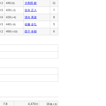
9.2
446
大和田 稔
11
(0)
9.5
426
吉永 正人
7
(-2)
9.6
428
清水 美波
8
(+4)
9.5
440
佐藤 全弘
5
(-6)
0.2
468
田子 冬樹
6
(+10)
7-8
4,470
16
円
番人気