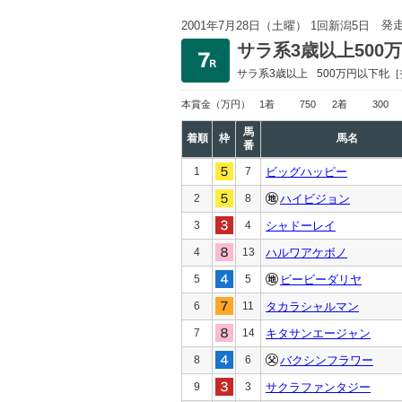
発
2001年7月28日（土曜） 1回新潟5日
サラ系3歳以上500
サラ系3歳以上
500万円以下
牝［
本賞金
（万円）
1着
750
2着
300
馬
着順
枠
馬名
番
1
7
ビッグハッピー
2
8
ハイビジョン
3
4
シャドーレイ
4
13
ハルワアケボノ
5
5
ビービーダリヤ
6
11
タカラシャルマン
7
14
キタサンエージャン
8
6
バクシンフラワー
9
3
サクラファンタジー