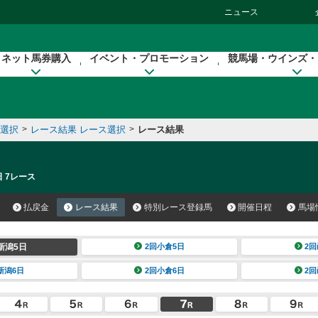
ニュース
ネット馬券購入
イベント・プロモーション
競馬場・ウインズ・
催選択
>
レース結果 レース選択
>
レース結果
日 7レース
払戻金
レース結果
特別レース登録馬
開催日程
馬場
新潟5日
2回小倉5日
2回
新潟6日
2回小倉6日
2回