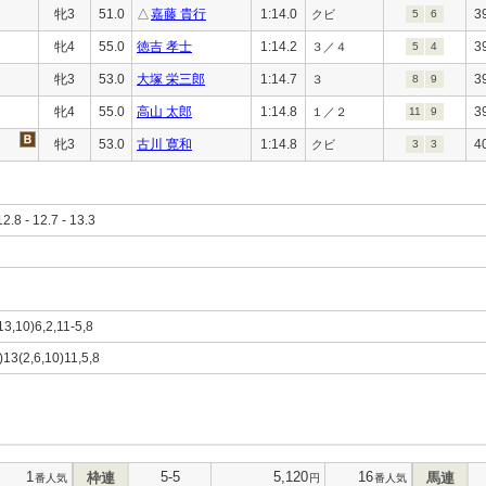
牝3
51.0
△
嘉藤 貴行
1:14.0
3
クビ
5
6
牝4
55.0
徳吉 孝士
1:14.2
3
３／４
5
4
牝3
53.0
大塚 栄三郎
1:14.7
3
３
8
9
牝4
55.0
高山 太郎
1:14.8
3
１／２
11
9
牝3
53.0
古川 寛和
1:14.8
4
クビ
3
3
12.8 - 12.7 - 13.3
(13,10)6,2,11-5,8
)13(2,6,10)11,5,8
1
5-5
5,120
16
枠連
馬連
番人気
円
番人気