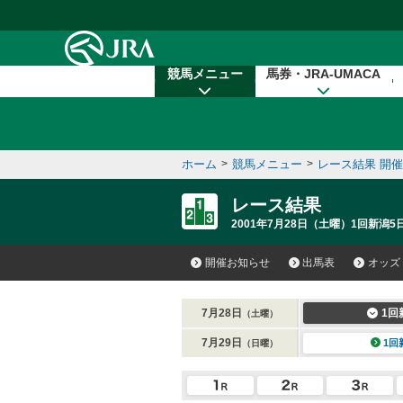
本文へ移動する
競馬メニュー
馬券・JRA-UMACA
ホーム
>
競馬メニュー
>
レース結果 開
レース結果
2001年7月28日（土曜）1回新潟5
開催お知らせ
出馬表
オッズ
7月28日
1回
（土曜）
7月29日
1回
（日曜）