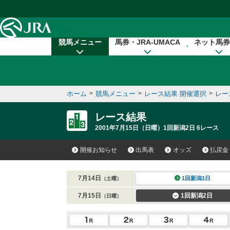
本文へ移動する
競馬メニュー
馬券・JRA-UMACA
ネット馬券
ホーム
>
競馬メニュー
>
レース結果 開催選択
>
レー
レース結果
2001年7月15日（日曜）1回新潟2日 6レース
開催お知らせ
出馬表
オッズ
払戻金
7月14日
1回新潟1日
（土曜）
7月15日
1回新潟2日
（日曜）