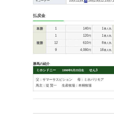
4コーナー
10(5,11)(4,
1
,18)(2,8)(12,15)(7,
払戻金
1
140
1
単勝
円
番人気
1
120
1
円
番人気
12
610
8
複勝
円
番人気
9
4,080
18
円
番人気
勝馬の紹介
ミホシドニー
せん3
1998年5月23日生
父：サマーサスピション
母：ミホバリモア
馬主：堤 賢一
生産牧場：本桐牧場