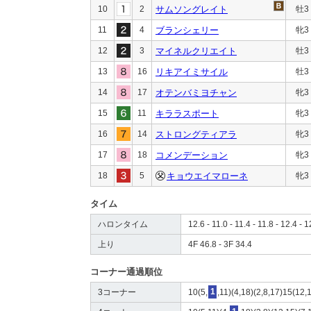
10
2
サムソングレイト
牡3
11
4
ブランシェリー
牝3
12
3
マイネルクリエイト
牡3
13
16
リキアイミサイル
牡3
14
17
オテンバミヨチャン
牝3
15
11
キララスポート
牝3
16
14
ストロングティアラ
牝3
17
18
コメンデーション
牝3
18
5
キョウエイマローネ
牝3
タイム
ハロンタイム
12.6 - 11.0 - 11.4 - 11.8 - 12.4 - 1
上り
4F 46.8 - 3F 34.4
コーナー通過順位
3コーナー
10(5,
1
,11)(4,18)(2,8,17)15(12,