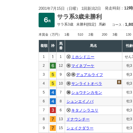
12時
発走時刻：
2001年7月15日（日曜） 1回新潟2日
サラ系3歳未勝利
1,8
サラ系3歳
未勝利
[指定]
馬齢
コース：
本賞金
（万円）
1着
510
2着
200
3着
130
馬
着順
枠
馬名
性齢
番
1
1
ミホシドニー
せん
2
12
マイネブーケ
牝3
3
9
デュアルライフ
牝3
4
10
サンライトオペラ
牝3
5
7
ショウナンカモン
牡3
6
8
シュンエイノバ
牡3
7
6
キタノシラユリ
牝3
8
13
ドナウシチー
牡3
9
15
シェイクダラー
牡3