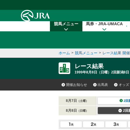
本文へ移動する
競馬メニュー
馬券・JRA-UMACA
ホーム
>
競馬メニュー
>
レース結果 開
レース結果
1999年8月8日（日曜）2回新潟8日
開催お知らせ
出馬表
オッズ
8月7日
2回
（土曜）
8月8日
2回
（日曜）