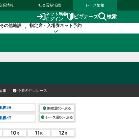
企業情報
社会貢献活動
レース情報
ネット馬券
検索
ビギナーズ
ログイン
その他施設
指定席・入場券ネット予約
情報
今週の注目レース
札幌1日
開催選択へ戻る
レース選択へ戻る
札幌2日