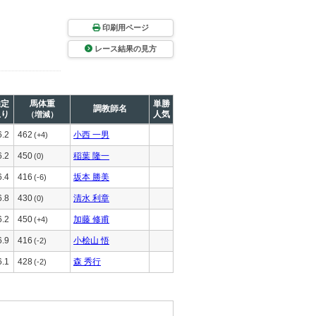
印刷用ページ
レース結果の見方
推定
馬体重
単勝
調教師名
上り
人気
（増減）
6.2
462
小西 一男
(+4)
6.2
450
稲葉 隆一
(0)
6.4
416
坂本 勝美
(-6)
6.8
430
清水 利章
(0)
6.2
450
加藤 修甫
(+4)
6.9
416
小桧山 悟
(-2)
6.1
428
森 秀行
(-2)