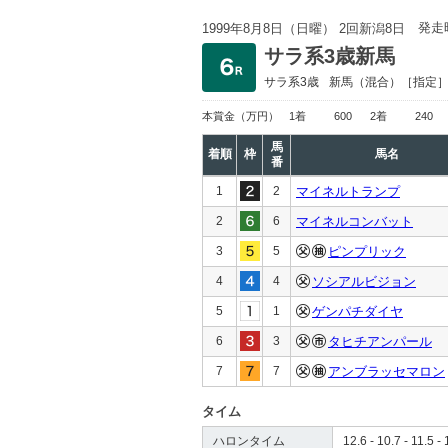
発走
1999年8月8日（日曜） 2回新潟8日
サラ系3歳新馬
サラ系3歳
新馬
（混合）［指定
本賞金
（万円）
1着
600
2着
240
馬
着順
枠
馬名
番
1
2
マイネルトランプ
2
6
マイネルコンバット
3
5
ピンプリック
4
4
ソシアルビジョン
5
1
ゲンパチダイヤ
6
3
タヒチアンパール
7
7
アンブラッセマロン
タイム
ハロンタイム
12.6 - 10.7 - 11.5 - 