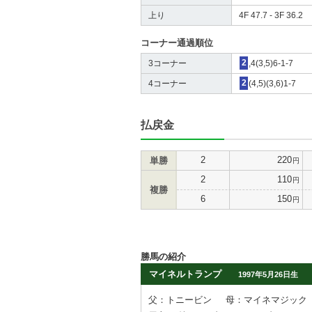
上り
4F 47.7 - 3F 36.2
コーナー通過順位
3コーナー
2
,4(3,5)6-1-7
4コーナー
2
(4,5)(3,6)1-7
払戻金
2
220
単勝
円
2
110
円
複勝
6
150
円
勝馬の紹介
マイネルトランプ
1997年5月26日生
父：トニービン
母：マイネマジック