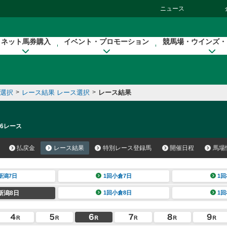
ニュース
ネット馬券購入
イベント・プロモーション
競馬場・ウインズ・
催選択
>
レース結果 レース選択
>
レース結果
 6レース
払戻金
レース結果
特別レース登録馬
開催日程
馬場
新潟7日
1回小倉7日
1回
新潟8日
1回小倉8日
1回