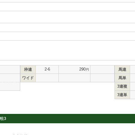
2-6
290
枠連
馬連
円
ワイド
馬単
3連複
3連単
牡3