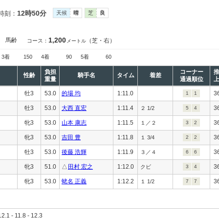
12時50分
時刻：
天候
晴
芝
良
1,200
］
馬齢
（芝・右）
コース：
メートル
3着
150
4着
90
5着
60
負担
コーナー
性齢
騎手名
タイム
着差
重量
通過順位
牡3
53.0
的場 均
1:11.0
3
1
1
牡3
53.0
大西 直宏
1:11.4
3
２ 1/2
5
4
牝3
53.0
山本 康志
1:11.5
3
１／２
3
2
牝3
53.0
吉田 豊
1:11.8
3
１ 3/4
2
2
牡3
53.0
後藤 浩輝
1:11.9
3
３／４
6
6
牝3
51.0
△
田村 宏之
1:12.0
3
クビ
3
4
牝3
53.0
蛯名 正義
1:12.2
3
１ 1/2
7
7
12.1 - 11.8 - 12.3