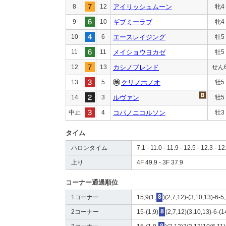
8
12
アイリッシュムーン
牝4
9
10
ギブミーラブ
牝4
10
6
エースレイジング
牡5
11
11
メイショウヨカゼ
牡5
12
13
カシノブレンド
せん
13
5
クリノホノオ
牡5
14
3
ルヴァン
牡5
中止
4
コパノニコルソン
牡3
タイム
ハロンタイム
7.1 - 11.0 - 11.9 - 12.5 - 12.3 - 12
上り
4F 49.9 - 3F 37.9
コーナー通過順位
1コーナー
15,9(1,
8
)(2,7,12)-(3,10,13)-6-5
2コーナー
15-(1,9)
8
(2,7,12)(3,10,13)-6-(1