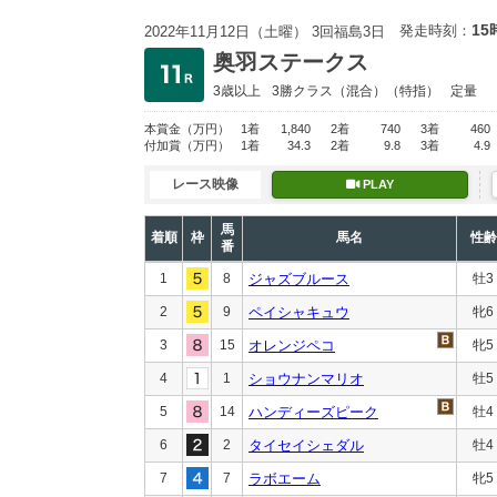
15
発走時刻：
2022年11月12日（土曜） 3回福島3日
奥羽ステークス
3歳以上
3勝クラス
（混合）（特指）
定量
本賞金
（万円）
1着
1,840
2着
740
3着
460
付加賞
（万円）
1着
34.3
2着
9.8
3着
4.9
レース映像
PLAY
馬
着順
枠
馬名
性齢
番
1
8
ジャズブルース
牡3
2
9
ペイシャキュウ
牝6
3
15
オレンジペコ
牝5
4
1
ショウナンマリオ
牡5
5
14
ハンディーズピーク
牡4
6
2
タイセイシェダル
牡4
7
7
ラボエーム
牝5