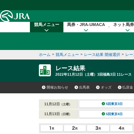
本文へ移動する
競馬メニュー
馬券・JRA-UMACA
ネット馬券
ホーム
>
競馬メニュー
>
レース結果 開催選択
>
レー
レース結果
2022年11月12日（土曜）3回福島3日 11レース
開催お知らせ
出馬表
オッズ
払戻金
11月12日
5回東京3日
（土曜）
11月13日
5回東京4日
（日曜）