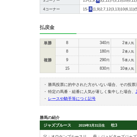
3コーナー
15-(1,9,
8
)(2,12)7(3,13)10(6,11
4コーナー
15-
8
(1,9)2,7,12(3,13)10(6,11)(
払戻金
8
340
2
単勝
円
番人気
8
180
2
円
番人気
9
290
5
複勝
円
番人気
15
830
10
円
番人気
・
勝馬投票に的中された方がいない場合、その投票
・
特定の馬番・組番に人気が著しく集中した場合、
・
レースや騎手等につく記号
勝馬の紹介
ジャズブルース
牡3
2019年3月31日生
父：オウケンブルースリ
母：ジュピターズジャズ