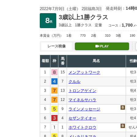
14時
発走時刻：
2022年7月9日（土曜） 2回福島3日
3歳以上1勝クラス
1,700
3歳以上
1勝クラス
定量
コース：
メ
本賞金
（万円）
1着
770
2着
310
3着
190
レース映像
PLAY
馬
着順
枠
馬名
性齢
番
1
15
メンアットワーク
牡3
2
7
クルル
牡3
3
13
トロンアゲイン
牝4
4
12
マイネルサハラ
牡3
5
9
ラインメッセージ
牡3
6
4
セザンテイオー
牡4
7
1
ホワイトクロウ
せん
8
8
メレカリキマカ
牡4