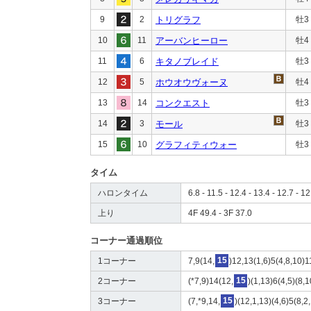
9
2
トリグラフ
牡3
10
11
アーバンヒーロー
牡4
11
6
キタノブレイド
牡3
12
5
ホウオウヴォーヌ
牡4
13
14
コンクエスト
牡3
14
3
モール
牡3
15
10
グラフィティウォー
牡3
タイム
ハロンタイム
6.8 - 11.5 - 12.4 - 13.4 - 12.7 - 12
上り
4F 49.4 - 3F 37.0
コーナー通過順位
1コーナー
7,9(14,
15
)12,13(1,6)5(4,8,10)1
2コーナー
(*7,9)14(12,
15
)(1,13)6(4,5)(8,1
3コーナー
(7,*9,14,
15
)(12,1,13)(4,6)5(8,2