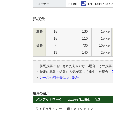
4コーナー
(*7,9)(14,
15
)12(1,13)(4,6)(8,5,
払戻金
15
130
1
単勝
円
番人気
15
110
1
円
番人気
7
700
10
複勝
円
番人気
13
140
2
円
番人気
・
勝馬投票に的中された方がいない場合、その投票
・
特定の馬番・組番に人気が著しく集中した場合、
・
レースや騎手等につく記号
勝馬の紹介
メンアットワーク
牡3
2019年5月10日生
父：ドゥラメンテ
母：メイシャイン