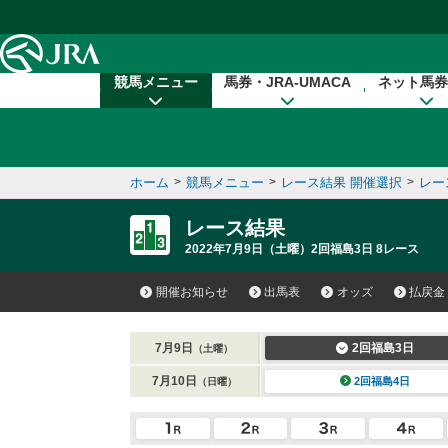
本文へ移動する
競馬メニュー
馬券・JRA-UMACA
ネット馬券
ホーム
>
競馬メニュー
>
レース結果 開催選択
>
レー
レース結果
2022年7月9日（土曜）2回福島3日 8レース
開催お知らせ
出馬表
オッズ
払戻金
7月9日
2回福島3日
（土曜）
7月10日
2回福島4日
（日曜）