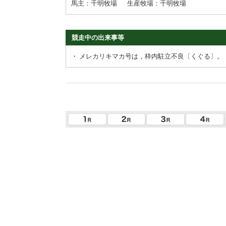
馬主：千明牧場
生産牧場：千明牧場
競走中の出来事等
・
メレカリキマカ号は，枠内駐立不良〔くぐる〕。