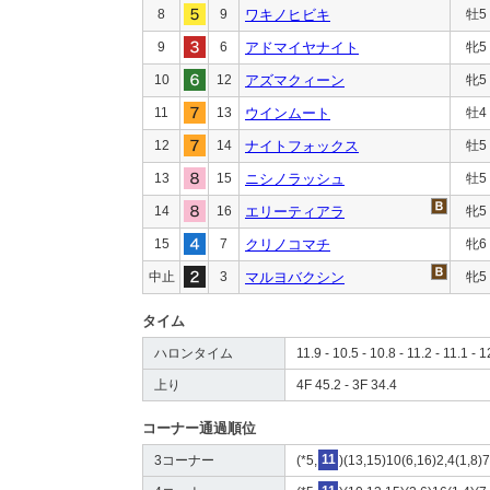
8
9
ワキノヒビキ
牡5
9
6
アドマイヤナイト
牝5
10
12
アズマクィーン
牝5
11
13
ウインムート
牡4
12
14
ナイトフォックス
牡5
13
15
ニシノラッシュ
牡5
14
16
エリーティアラ
牝5
15
7
クリノコマチ
牝6
中止
3
マルヨバクシン
牝5
タイム
ハロンタイム
11.9 - 10.5 - 10.8 - 11.2 - 11.1 - 1
上り
4F 45.2 - 3F 34.4
コーナー通過順位
3コーナー
(*5,
11
)(13,15)10(6,16)2,4(1,8)7