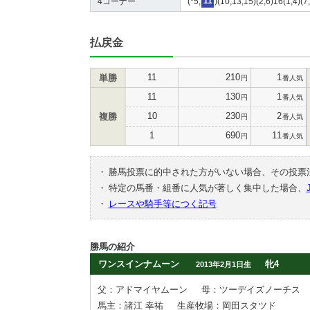
4コーナー
(*5,
11
)(10,13,15)(2,6)16(1,4)(7
払戻金
11
210
1
単勝
円
番人気
11
130
1
円
番人気
10
230
2
複勝
円
番人気
1
690
11
円
番人気
・
勝馬投票に的中された方がいない場合、その投票
・
特定の馬番・組番に人気が著しく集中した場合、
・
レースや騎手等につく記号
勝馬の紹介
ワンスインナムーン
牝4
2013年2月1日生
父：アドマイヤムーン
母：ツーデイズノーチス
馬主：諸江 幸祐
生産牧場：岡田スタツド