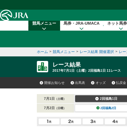
本文へ移動する
競馬メニュー
馬券・JRA-UMACA
ネット馬券
ホーム
>
競馬メニュー
>
レース結果 開催選択
>
レー
レース結果
2017年7月1日（土曜）2回福島1日 11レース
開催お知らせ
出馬表
オッズ
払戻金
7月1日
2回福島1日
（土曜）
7月2日
2回福島2日
（日曜）