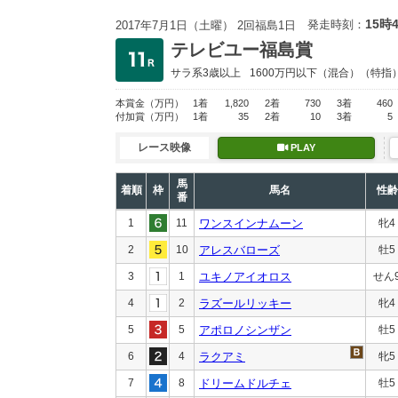
15時
発走時刻：
2017年7月1日（土曜） 2回福島1日
テレビユー福島賞
サラ系3歳以上
1600万円以下
（混合）（特指
本賞金
（万円）
1着
1,820
2着
730
3着
460
付加賞
（万円）
1着
35
2着
10
3着
5
レース映像
PLAY
馬
着順
枠
馬名
性齢
番
1
11
ワンスインナムーン
牝4
2
10
アレスバローズ
牡5
3
1
ユキノアイオロス
せん
4
2
ラズールリッキー
牝4
5
5
アポロノシンザン
牡5
6
4
ラクアミ
牝5
7
8
ドリームドルチェ
牡5