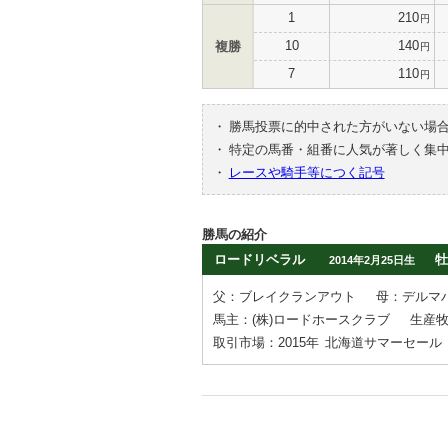
1
210
円
10
140
複勝
円
7
110
円
・
勝馬投票に的中された方がいない場
・
特定の馬番・組番に人気が著しく集
・
レースや騎手等につく記号
勝馬の紹介
ロードリベラル
牡
2014年2月25日生
父：ブレイクランアウト
母：デルマ
馬主：(株)ロードホースクラブ
生産
取引市場：2015年
北海道サマーセール