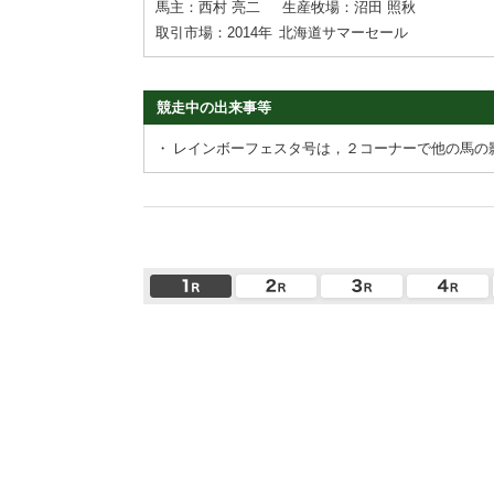
馬主：西村 亮二
生産牧場：沼田 照秋
取引市場：2014年
北海道サマーセール
競走中の出来事等
・
レインボーフェスタ号は，２コーナーで他の馬の