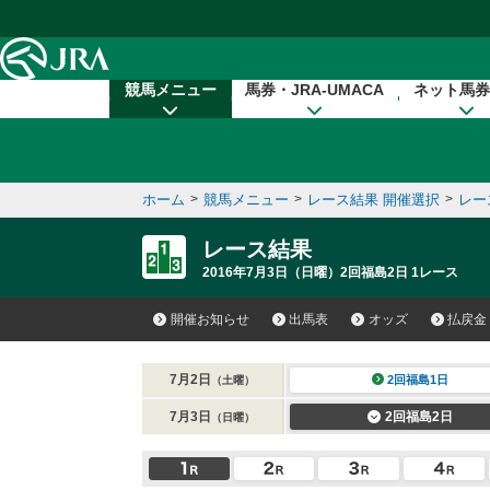
本文へ移動する
競馬メニュー
馬券・JRA-UMACA
ネット馬券
ホーム
>
競馬メニュー
>
レース結果 開催選択
>
レー
レース結果
2016年7月3日（日曜）2回福島2日 1レース
開催お知らせ
出馬表
オッズ
払戻金
7月2日
2回福島1日
（土曜）
7月3日
2回福島2日
（日曜）