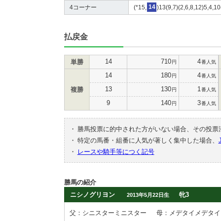
4コーナー
(*15,
14
)13(9,7)(2,6,8,12)5,4,1
払戻金
14
710
4
単勝
円
番人気
14
180
4
円
番人気
13
130
1
複勝
円
番人気
9
140
3
円
番人気
・
勝馬投票に的中された方がいない場合、その投票
・
特定の馬番・組番に人気が著しく集中した場合、
・
レースや騎手等につく記号
勝馬の紹介
ニシノグリヨン
牝3
2013年5月22日生
父：シニスターミニスター
母：メデタイメデタイ