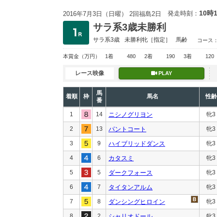
10時
発走時刻：
2016年7月3日（日曜） 2回福島2日
サラ系3歳未勝利
サラ系3歳
未勝利
牝［指定］
馬齢
コース
本賞金
（万円）
1着
480
2着
190
3着
120
レース映像
PLAY
馬
着順
枠
馬名
性齢
番
1
14
ニシノグリヨン
牝3
2
13
パントコート
牝3
3
9
ハイブリッドダンス
牝3
4
6
カタスミ
牝3
5
5
ダークフォース
牝3
6
7
タイタンアルム
牝3
7
8
ダンシングヒロイン
牝3
8
2
シャリオドール
牝3