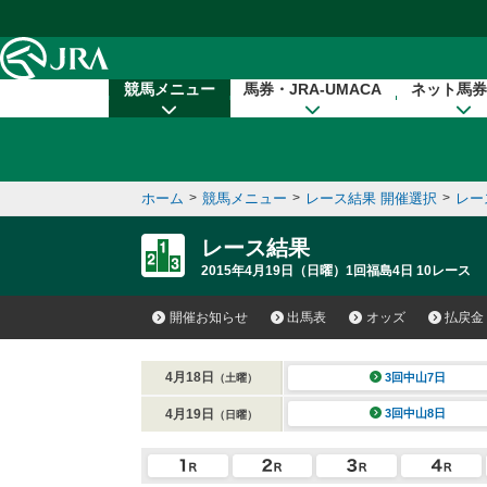
本文へ移動する
競馬メニュー
馬券・JRA-UMACA
ネット馬券
ホーム
>
競馬メニュー
>
レース結果 開催選択
>
レー
レース結果
2015年4月19日（日曜）1回福島4日 10レース
開催お知らせ
出馬表
オッズ
払戻金
4月18日
3回中山7日
（土曜）
4月19日
3回中山8日
（日曜）