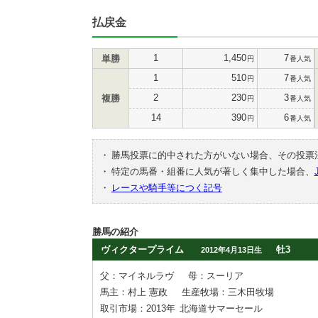
払戻金
1
1,450
7
単勝
円
番人気
1
510
7
円
番人気
2
230
3
複勝
円
番人気
14
390
6
円
番人気
・
勝馬投票に的中された方がいない場合、その投票
・
特定の馬番・組番に人気が著しく集中した場合、
・
レースや騎手等につく記号
勝馬の紹介
ヴィクタープライム
牡3
2012年4月13日生
父：マイネルラヴ
母：スーリア
馬主：村上 憲政
生産牧場：三木田牧場
取引市場：2013年
北海道サマーセール