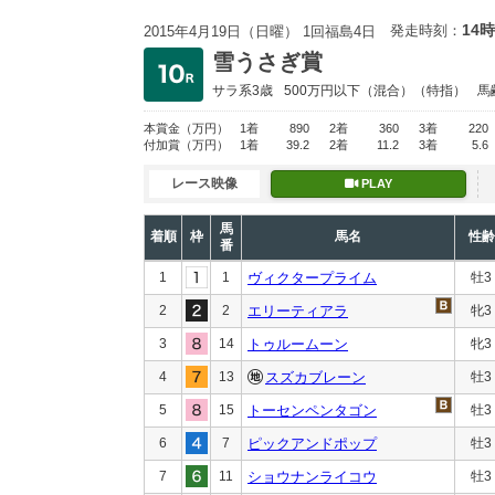
14時
発走時刻：
2015年4月19日（日曜） 1回福島4日
雪うさぎ賞
サラ系3歳
500万円以下
（混合）（特指）
馬
本賞金
（万円）
1着
890
2着
360
3着
220
付加賞
（万円）
1着
39.2
2着
11.2
3着
5.6
レース映像
PLAY
馬
着順
枠
馬名
性齢
番
1
1
ヴィクタープライム
牡3
2
2
エリーティアラ
牝3
3
14
トゥルームーン
牝3
4
13
スズカブレーン
牡3
5
15
トーセンペンタゴン
牡3
6
7
ピックアンドポップ
牡3
7
11
ショウナンライコウ
牡3