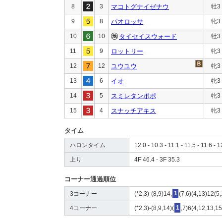
8
3
マコトグナイゼナウ
牡3
9
8
パオロッサ
牝3
10
10
タイセイスウォード
牡3
11
9
ロットリー
牝3
12
12
ユウユウ
牝3
13
6
イオ
牝3
14
5
スミレタンポポ
牝3
15
4
スナッチアキス
牝3
タイム
ハロンタイム
12.0 - 10.3 - 11.1 - 11.5 - 11.6 - 1
上り
4F 46.4 - 3F 35.3
コーナー通過順位
3コーナー
(*2,3)-(8,9)14,
1
(7,6)(4,13)12(5
4コーナー
(*2,3)-(8,9,14)(
1
,7)6(4,12,13,15